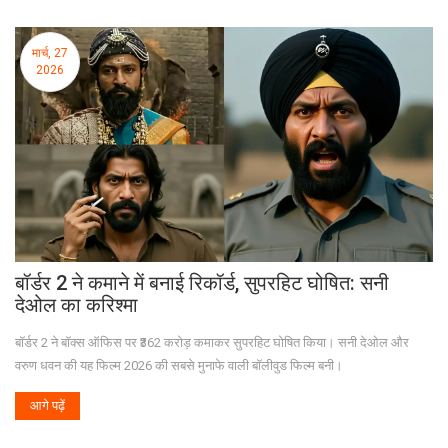
मार्च, 27
2026
बॉर्डर 2 ने कमाने में बनाई रिकॉर्ड, सुपरहिट घोषित: सनी
देओल का करिश्मा
बॉर्डर 2 ने बॉक्स ऑफिस पर ₹362 करोड़ कमाकर सुपरहिट घोषित किया। सनी देओल और
वरुण धवन की यह फिल्म 2026 की सबसे मुनाफे वाली बॉलीवुड फिल्म बनी।
आगे पढ़ें