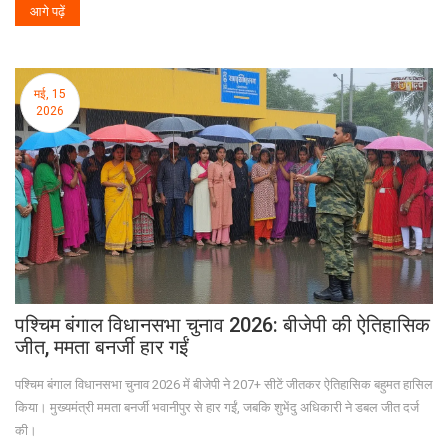
आगे पढ़ें
मई, 15
2026
पश्चिम बंगाल विधानसभा चुनाव 2026: बीजेपी की ऐतिहासिक
जीत, ममता बनर्जी हार गईं
पश्चिम बंगाल विधानसभा चुनाव 2026 में बीजेपी ने 207+ सीटें जीतकर ऐतिहासिक बहुमत हासिल
किया। मुख्यमंत्री ममता बनर्जी भवानीपुर से हार गईं, जबकि शुभेंदु अधिकारी ने डबल जीत दर्ज
की।