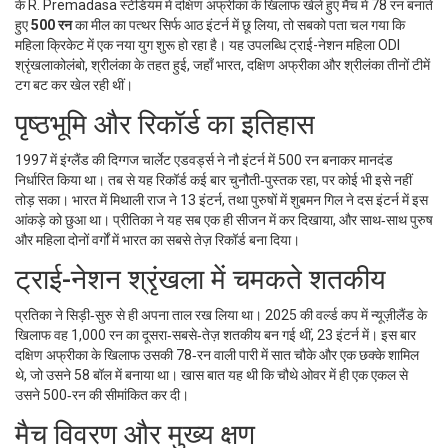
के
R. Premadasa स्टेडियम
में दक्षिण अफ्रीका के खिलाफ खेले हुए मैच में 78 रन बनाते
हुए
500 रन
का मील का पत्थर सिर्फ आठ इंटर्न में छू लिया, तो सबको पता चल गया कि
महिला क्रिकेट में एक नया युग शुरू हो रहा है। यह उपलब्धि
ट्राई-नेशन महिला ODI
श्रृंखला
कोलंबो, श्रीलंका
के तहत हुई, जहाँ भारत, दक्षिण अफ्रीका और श्रीलंका तीनों टीमें
टग बट कर खेल रही थीं।
पृष्ठभूमि और रिकॉर्ड का इतिहास
1997 में इंग्लैंड की दिग्गज
चार्लेट एडवर्ड्स
ने नौ इंटर्न में 500 रन बनाकर मानदंड
निर्धारित किया था। तब से यह रिकॉर्ड कई बार चुनौती‑पुस्तक रहा, पर कोई भी इसे नहीं
तोड़ सका। भारत में
मिथाली राज
ने 13 इंटर्न, तथा पुरुषों में
शुबमन गिल
ने दस इंटर्न में इस
आंकड़े को छुआ था। प्रीतिका ने यह सब एक ही सीजन में कर दिखाया, और साथ‑साथ पुरुष
और महिला दोनों वर्गों में भारत का सबसे तेज़ रिकॉर्ड बना दिया।
ट्राई-नेशन श्रृंखला में चमकते शतकीय
प्रतिका ने सिड़ी‑सुरु से ही अपना ताल रख लिया था। 2025 की वर्ल्ड कप में न्यूज़ीलैंड के
खिलाफ वह 1,000 रन का दूसरा‑सबसे‑तेज़ शतकीय बन गई थीं, 23 इंटर्न में। इस बार
दक्षिण अफ्रीका के खिलाफ उसकी 78‑रन वाली पारी में सात चौके और एक छक्के शामिल
थे, जो उसने 58 बॉल में बनाया था। खास बात यह थी कि चौथे ओवर में ही एक एकल से
उसने 500‑रन की सीमांकित कर दी।
मैच विवरण और मुख्य क्षण