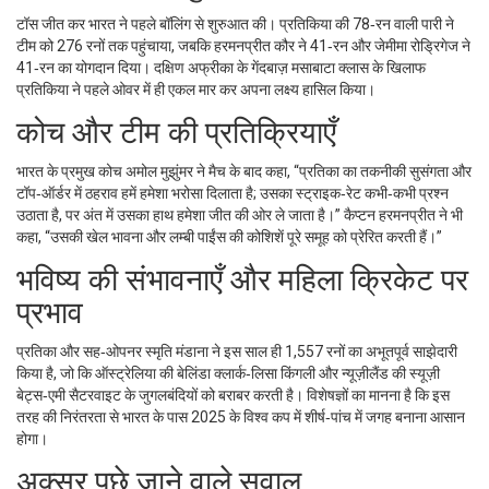
टॉस जीत कर भारत ने पहले बॉलिंग से शुरुआत की। प्रतिकिया की 78‑रन वाली पारी ने
टीम को 276 रनों तक पहुंचाया, जबकि
हरमनप्रीत कौर
ने 41‑रन और
जेमीमा रोड्रिगेज
ने
41‑रन का योगदान दिया। दक्षिण अफ्रीका के गेंदबाज़
मसाबाटा क्लास
के खिलाफ
प्रतिकिया ने पहले ओवर में ही एकल मार कर अपना लक्ष्य हासिल किया।
कोच और टीम की प्रतिक्रियाएँ
भारत के प्रमुख कोच
अमोल मुझुंमर
ने मैच के बाद कहा, “प्रतिका का तकनीकी सुसंगता और
टॉप‑ऑर्डर में ठहराव हमें हमेशा भरोसा दिलाता है; उसका स्ट्राइक‑रेट कभी‑कभी प्रश्न
उठाता है, पर अंत में उसका हाथ हमेशा जीत की ओर ले जाता है।” कैप्टन हरमनप्रीत ने भी
कहा, “उसकी खेल भावना और लम्बी पाईंस की कोशिशें पूरे समूह को प्रेरित करती हैं।”
भविष्य की संभावनाएँ और महिला क्रिकेट पर
प्रभाव
प्रतिका और सह‑ओपनर
स्मृति मंडाना
ने इस साल ही 1,557 रनों का अभूतपूर्व साझेदारी
किया है, जो कि ऑस्ट्रेलिया की बेलिंडा क्लार्क‑लिसा किंगली और न्यूज़ीलैंड की स्यूज़ी
बेट्स‑एमी सैटरवाइट के जुगलबंदियों को बराबर करती है। विशेषज्ञों का मानना है कि इस
तरह की निरंतरता से भारत के पास 2025 के विश्व कप में शीर्ष‑पांच में जगह बनाना आसान
होगा।
अक्सर पूछे जाने वाले सवाल