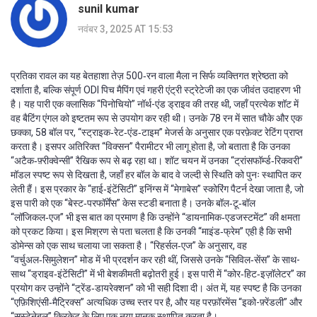
sunil kumar
नवंबर 3, 2025 AT 15:53
प्रतिका रावल का यह बेतहाशा तेज़ 500‑रन वाला मैला न सिर्फ व्यक्तिगत श्रेष्ठता को
दर्शाता है, बल्कि संपूर्ण ODI पिच मैपिंग एवं गहरी एंट्री स्ट्रेटेजी का एक जीवंत उदाहरण भी
है। यह पारी एक क्लासिक “पिनोचियो” नॉर्थ-एंड ड्राइव की तरह थी, जहाँ प्रत्येक शॉट में
वह बैटिंग एंगल को इष्टतम रूप से उपयोग कर रही थी। उनके 78 रन में सात चौके और एक
छक्का, 58 बॉल पर, “स्ट्राइक‑रेट‑एंड‑टाइम” मेजर्स के अनुसार एक परफ़ेक्ट रेटिंग प्राप्त
करता है। इसपर अतिरिक्त “विक्सन” पैरामीटर भी लागू होता है, जो बताता है कि उनका
“अटैक‑फ़्रीक्वेन्सी” रैखिक रूप से बढ़ रहा था। शॉट चयन में उनका “ट्रांसफॉर्म्ड‑रिकवरी”
मॉडल स्पष्ट रूप से दिखता है, जहाँ हर बॉल के बाद वे जल्दी से स्थिति को पुनः स्थापित कर
लेती हैं। इस प्रकार के “हाई‑इंटेंसिटी” इनिंग्स में “मेगाबेस” स्कोरिंग पैटर्न देखा जाता है, जो
इस पारी को एक “बेस्ट‑परफॉर्मेंस” केस स्टडी बनाता है। उनके बॉल‑टू‑बॉल
“लॉजिकल‑एज” भी इस बात का प्रमाण है कि उन्होंने “डायनामिक‑एडजस्टमेंट” की क्षमता
को प्रकट किया। इस मिश्रण से पता चलता है कि उनकी “माइंड‑फ्रेम” एही है कि सभी
डोमेन्स को एक साथ चलाया जा सकता है। “रिहर्सल‑एज” के अनुसार, वह
“वर्चुअल‑सिमुलेशन” मोड में भी प्रदर्शन कर रही थीं, जिससे उनके “सिविल‑सेंस” के साथ-
साथ “ड्राइव‑इंटेंसिटी” में भी बेशकीमती बढ़ोतरी हुई। इस पारी में “कोर‑हिट‑इज़ॉलेटर” का
प्रयोग कर उन्होंने “ट्रेंड‑डायरेक्शन” को भी सही दिशा दी। अंत में, यह स्पष्ट है कि उनका
“एफ़िशिएंसी‑मैट्रिक्स” अत्यधिक उच्च स्तर पर है, और यह परफ़ॉरमेंस “इको-फ़्रेंडली” और
“सस्टेनेबल” क्रिकेट के लिए एक नया मानक स्थापित करता है।