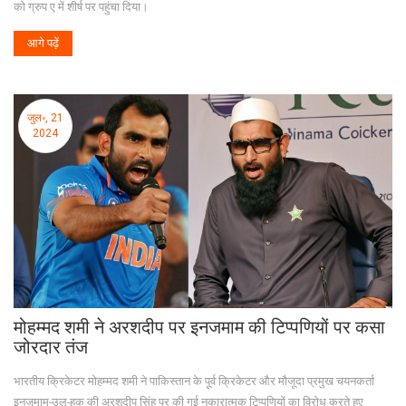
को ग्रुप ए में शीर्ष पर पहुंचा दिया।
आगे पढ़ें
जुल॰, 21
2024
मोहम्मद शमी ने अरशदीप पर इनजमाम की टिप्पणियों पर कसा
जोरदार तंज
भारतीय क्रिकेटर मोहम्मद शमी ने पाकिस्तान के पूर्व क्रिकेटर और मौजूदा प्रमुख चयनकर्ता
इनजमाम-उल-हक की अरशदीप सिंह पर की गई नकारात्मक टिप्पणियों का विरोध करते हुए