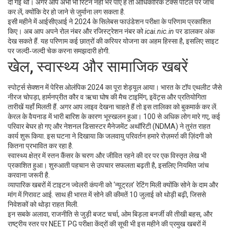
दी गई थी। अगर आप अभी भी रिटर्न नहीं भर पाए हैं तो आधिकारिक टैक्स पोर्टल पर जाँच
कर लें, क्योंकि देर हो जाने से जुर्माना लग सकता है.
इसी महीने में आईसीएआई ने 2024 के सिलेबस फाउंडेशन परीक्षा के परिणाम प्रकाशित
किए। अब आप अपने रोल नंबर और रजिस्ट्रेशन नंबर को
icai.nic.in
पर डालकर अंक
देख सकते हैं. यह परिणाम कई छात्रों की करियर योजना का अहम हिस्सा है, इसलिए साइट
पर जल्दी‑जल्दी चेक करना समझदारी होगी.
खेल, स्वास्थ्य और सामाजिक खबरें
स्पोर्ट्स सेक्शन में पेरिस ओलंपिक 2024 का पूरा शेड्यूल आया। भारत के टॉप एथलीट जैसे
नीरज चोपड़ा, हार्मनप्रीत कौर व ऋचा घोष की मैच टाइमिंग, इवेंट्स और प्रतियोगिता
तारीखें यहाँ मिलती हैं. अगर आप लाइव देखना चाहते हैं तो इस तालिका को बुकमार्क कर लें.
केरल के वैयनाड में भारी बारिश के कारण भूस्खलन हुआ। 100 से अधिक लोग मारे गए, कई
परिवार बेघर हो गए और नेशनल डिसास्टर मैनेजमेंट अथॉरिटी (NDMA) ने तुरंत राहत
कार्य शुरू किया. इस घटना ने दिखाया कि जलवायु परिवर्तन हमारे रोज़मर्रा की ज़िंदगी को
कितना प्रभावित कर रहा है.
स्वास्थ्य क्षेत्र में स्तन कैंसर के चरण और जीवित रहने की दर पर एक विस्तृत लेख भी
प्रकाशित हुआ। शुरुआती पहचान से उपचार सफलता बढ़ती है, इसलिए नियमित जांच
करवाना जरूरी है.
व्यापारिक खबरों में टाइटन ज्वेलरी कंपनी को ‘न्यूट्रल’ रेटिंग मिली क्योंकि सोने के दाम और
मांग में गिरावट आई. साथ ही भारत में सोने की कीमतें 10 जुलाई को थोड़ी बढ़ी, जिससे
निवेशकों को थोड़ा राहत मिली.
इन सबके अलावा, राजनीति से जुड़ी बजट चर्चा, ओम बिड़ला बनर्जी की तीखी बहस, और
राष्ट्रीय स्तर पर NEET PG परीक्षा केंद्रों की सूची भी इस महीने की प्रमुख खबरों में