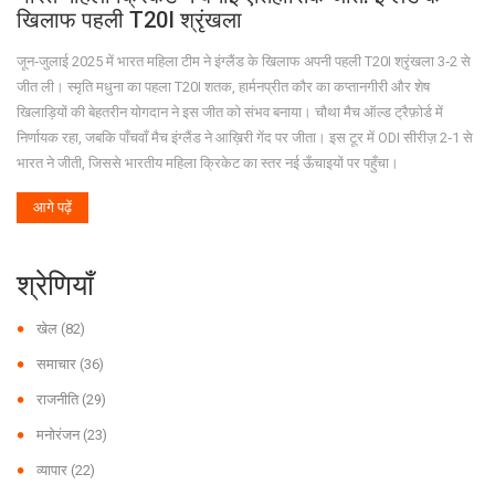
खिलाफ पहली T20I श्रृंखला
जून‑जुलाई 2025 में भारत महिला टीम ने इंग्लैंड के खिलाफ अपनी पहली T20I श्रृंखला 3‑2 से
जीत ली। स्मृति मधुना का पहला T20I शतक, हार्मनप्रीत कौर का कप्तानगीरी और शेष
खिलाड़ियों की बेहतरीन योगदान ने इस जीत को संभव बनाया। चौथा मैच ऑल्ड ट्रैफ़ोर्ड में
निर्णायक रहा, जबकि पाँचवाँ मैच इंग्लैंड ने आख़िरी गेंद पर जीता। इस टूर में ODI सीरीज़ 2‑1 से
भारत ने जीती, जिससे भारतीय महिला क्रिकेट का स्तर नई ऊँचाइयों पर पहुँचा।
आगे पढ़ें
श्रेणियाँ
खेल
(82)
समाचार
(36)
राजनीति
(29)
मनोरंजन
(23)
व्यापार
(22)