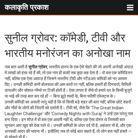
कलाकृति प्रकाश
सुनील ग्रोवर: कॉमेडी, टीवी और
भारतीय मनोरंजन का अनोखा नाम
जब बात आती है
सुनील ग्रोवर
,
भारतीय हास्य के एक ऐसे चेहरे की जो अपनी अनोखी अंदाज़
में लाखों को हंसा रहे हैं
की, तो एक नाम ही बाकी सब कुछ कह देता है। वो बस एक कॉमेडियन
नहीं, बल्कि एक ऐसा आवाज़ हैं जिसने भारतीय टीवी और स्टैंडअप कॉमेडी को नए आयाम
दिए। उनकी कॉमेडी कभी बोलचाल की आम बातों पर नहीं, बल्कि हमारी ही दिनचर्या, फैमिली
डायलॉग और सोशल नॉर्म्स पर टिकी होती है। ऐसा लगता है जैसे वो हमारे घर के किसी बुजुर्ग
या भाई की तरह बात कर रहे हों — बिना झूठे शब्दों के, बिना फ्लैशी एफेक्ट्स के।
उनकी कॉमेडी का असली जादू यही है कि वो किसी बड़े शहर की बात नहीं, बल्कि छोटे शहरों
और गाँवों के लोगों की जिंदगी को दर्शाती है।
टीवी शो
,
जैसे कि 'The Great Indian
Laughter Challenge' और 'Comedy Nights with Suraj'
ने उन्हें एक घरेलू नाम
बना दिया। इन शोज़ में वो बस एक आदमी नहीं थे, बल्कि एक ऐसा दोस्त थे जिसकी बात
सुनकर आप खुद को देख पाते थे। उनकी कॉमेडी के अंदर दर्द भी है, अहंकार भी है, और एक
अनकही आदर की भावना भी। इसीलिए जब वो कोई बात कहते हैं, तो लोग बस नहीं हंसते —
वो सोचते भी हैं।