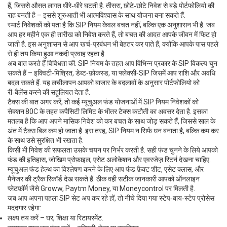
हैं, जिससे औसत लागत धीरे‑धीरे घटती है. तीसरा, छोटे‑छोटे निवेश से बड़े पोर्टफोलियो की
राह बनती है – इससे शुरुआती भी आत्मविश्वास के साथ योजना बना सकते हैं.
स्मार्ट निवेशकों को पता है कि SIP नियम केवल बचत नहीं, बल्कि एक अनुशासन भी है. जब
आप हर महीने एक ही तारीख को निवेश करते हैं, तो बचत की आदत आपके जीवन में फिट हो
जाती है. इस अनुशासन से आप खर्च‑प्रबंधन भी बेहतर कर पाते हैं, क्योंकि आपके पास पहले
से ही तय किया हुआ नकदी प्रवाह रहता है.
अब बात करते हैं विविधता की. SIP नियम के तहत आप विभिन्न प्रकार के
SIP विकल्प
चुन
सकते हैं – इक्विटी‑मिश्रित, डेब्ट‑फ़ोकस्ड, या फ्लेक्सी‑SIP जिसमें आप राशि और अवधि
बदल सकते हैं. यह लचीलापन आपको बाजार के बदलावों के अनुसार पोर्टफोलियो को
री‑बैलेंस करने की सहूलियत देता है.
टैक्स की बात अगर करें, तो कई म्यूचुअल फंड योजनाओं में SIP नियम निवेशकों को
सेक्शन 80C के तहत कपैसिटी लिमिट के भीतर टैक्स कटौती का अवसर देता है. इसका
मतलब है कि आप अपने मासिक निवेश को कर बचत के साथ जोड़ सकते हैं, जिससे साल के
अंत में टैक्स बिल कम हो जाता है. इस तरह, SIP नियम न सिर्फ धन बनाता है, बल्कि कम कर
के साथ उसे सुरक्षित भी रखता है.
किसी भी निवेश की सफलता उसके चयन पर निर्भर करती है. सही फंड चुनने के लिये आपको
फंड की इतिहास, जोखिम प्रोफ़ाइल, एसेट अलोकेशन और एवरजेज़ रिटर्न देखना चाहिए.
म्यूचुअल फंड हेल्थ
का विश्लेषण करने के लिए आप फंड फ़ैक्ट शीट, एसेट क्लास, और
मैनेजर की ट्रैक रिकॉर्ड देख सकते हैं. ठीक वही सटीक जानकारी आपको ऑनलाइन
प्लेटफ़ॉर्म जैसे Groww, Paytm Money, या Moneycontrol पर मिलती है.
जब आप अपना पहला SIP सेट अप कर रहे हों, तो नीचे दिया गया स्टेप‑बाय‑स्टेप प्रोसेस
मददगार रहेगा:
लक्ष्य तय करें – घर, शिक्षा या रिटायरमेंट.