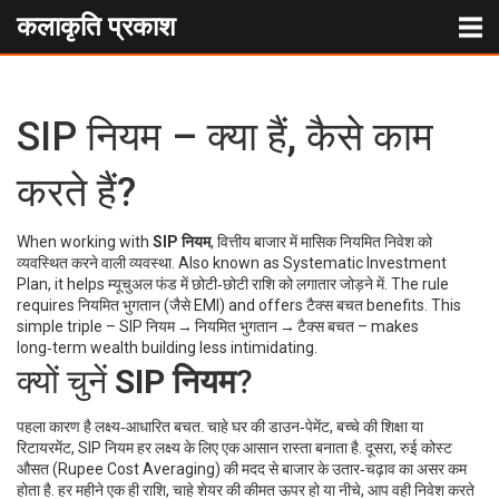
कलाकृति प्रकाश
SIP नियम – क्या हैं, कैसे काम
करते हैं?
When working with
SIP नियम
,
वित्तीय बाजार में मासिक नियमित निवेश को
व्यवस्थित करने वाली व्यवस्था
. Also known as
Systematic Investment
Plan
, it helps
म्यूचुअल फंड
में छोटी‑छोटी राशि को लगातार जोड़ने में. The rule
requires
नियमित भुगतान
(जैसे EMI) and offers
टैक्स बचत
benefits. This
simple triple – SIP नियम → नियमित भुगतान → टैक्स बचत – makes
long‑term wealth building less intimidating.
क्यों चुनें
SIP नियम
?
पहला कारण है लक्ष्य‑आधारित बचत. चाहे घर की डाउन‑पेमेंट, बच्चे की शिक्षा या
रिटायरमेंट, SIP नियम हर लक्ष्य के लिए एक आसान रास्ता बनाता है. दूसरा, रुई कोस्ट
औसत (Rupee Cost Averaging) की मदद से बाजार के उतार‑चढ़ाव का असर कम
होता है. हर महीने एक ही राशि, चाहे शेयर की कीमत ऊपर हो या नीचे, आप वही निवेश करते