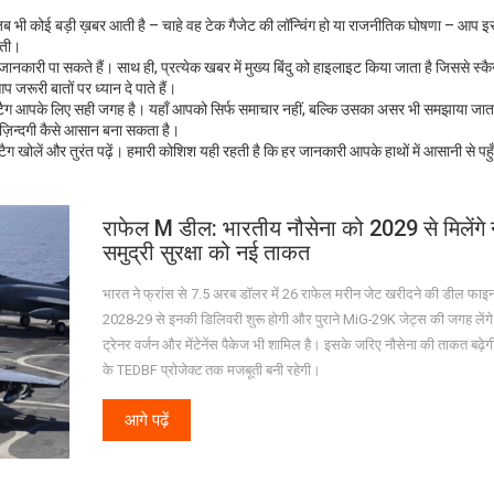
 भी कोई बड़ी ख़बर आती है – चाहे वह टेक गैजेट की लॉन्चिंग हो या राजनीतिक घोषणा – आप इसे 
़ती।
ारी पा सकते हैं। साथ ही, प्रत्येक खबर में मुख्य बिंदु को हाइलाइट किया जाता है जिससे स्क
ूरी बातों पर ध्यान दे पाते हैं।
 M टैग आपके लिए सही जगह है। यहाँ आपको सिर्फ समाचार नहीं, बल्कि उसका असर भी समझाया जाता
ज़िन्दगी कैसे आसान बना सकता है।
 खोलें और तुरंत पढ़ें। हमारी कोशिश यही रहती है कि हर जानकारी आपके हाथों में आसानी से पहु
राफेल M डील: भारतीय नौसेना को 2029 से मिलेंगे 
समुद्री सुरक्षा को नई ताकत
भारत ने फ्रांस से 7.5 अरब डॉलर में 26 राफेल मरीन जेट खरीदने की डील फाइ
2028-29 से इनकी डिलिवरी शुरू होगी और पुराने MiG-29K जेट्स की जगह लेंगे
ट्रेनर वर्जन और मेंटेनेंस पैकेज भी शामिल है। इसके जरिए नौसेना की ताकत बढ़े
के TEDBF प्रोजेक्ट तक मजबूती बनी रहेगी।
आगे पढ़ें