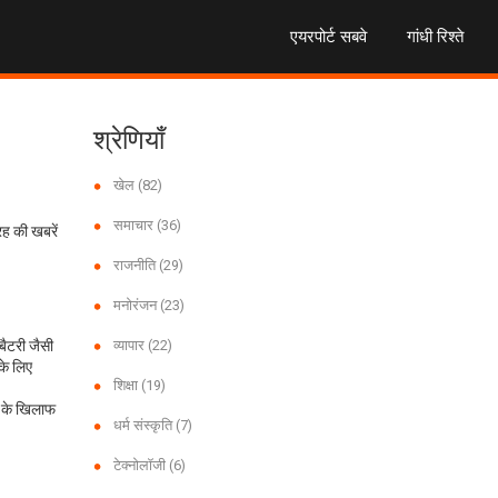
एयरपोर्ट सबवे
गांधी रिश्ते
श्रेणियाँ
खेल
(82)
समाचार
(36)
रह की खबरें
राजनीति
(29)
मनोरंजन
(23)
ैटरी जैसी
व्यापार
(22)
के लिए
शिक्षा
(19)
ी के खिलाफ
धर्म संस्कृति
(7)
टेक्नोलॉजी
(6)