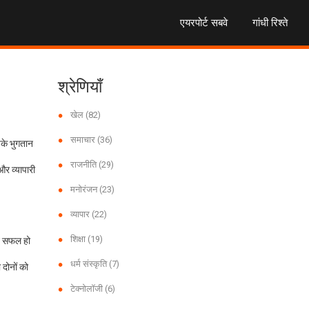
एयरपोर्ट सबवे
गांधी रिश्ते
श्रेणियाँ
खेल
(82)
समाचार
(36)
पके भुगतान
राजनीति
(29)
और व्यापारी
मनोरंजन
(23)
व्यापार
(22)
शिक्षा
(19)
शन सफल हो
धर्म संस्कृति
(7)
 दोनों को
टेक्नोलॉजी
(6)