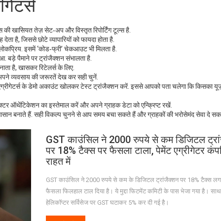
ीगेटर्स
इस की खासियत तेज़ सेट‑अप और विस्तृत रिपोर्टिंग टूल्स है.
ता है, जिससे छोटे व्यापारियों को फायदा होता है.
ोकप्रिय. इसमें ‘कोड‑फ्री’ चेकआउट भी मिलता है.
. बड़े पैमाने पर ट्रांजैक्शन संभालता है.
ता है, खासकर रिटेलर्स के लिए.
ने व्यवसाय की जरूरतें देख कर सही चुनें.
्रीगेटर्स के डेमो अकाउंट खोलकर टेस्ट ट्रांजैक्शन करें. इससे आपको पता चलेगा कि किसका यूज
फैक्टर ऑथेंटिकेशन का इस्तेमाल करें और अपने ग्राहक डेटा को एन्क्रिप्ट रखें.
 आसान बनाते हैं. सही विकल्प चुनने से आप समय बचा सकते हैं और ग्राहकों की भरोसेमंद सेवा दे सकते
GST काउंसिल ने 2000 रुपये से कम डिजिटल ट्रां
पर 18% टैक्स पर फैसला टाला, पेमेंट एग्रीगेटर कंपन
राहत में
GST काउंसिल ने 2000 रुपये से कम के डिजिटल ट्रांजैक्शन पर 18% टैक्स लग
फैसला फिलहाल टाल दिया है। ये मुद्दा फिटमेंट कमिटी के पास भेजा गया है। साथ
हेलिकॉप्टर सर्विसेज पर GST घटाकर 5% कर दी गई है।