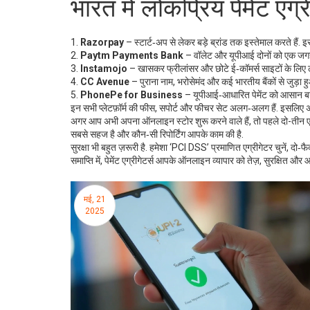
भारत में लोकप्रिय पेमेंट एग्र
1.
Razorpay
– स्टार्ट‑अप से लेकर बड़े ब्रांड तक इस्तेमाल करते हैं. 
2.
Paytm Payments Bank
– वॉलेट और यूपीआई दोनों को एक जगह दे
3.
Instamojo
– खासकर फ्रीलांसर और छोटे ई‑कॉमर्स साइटों के लिए ल
4.
CC Avenue
– पुराना नाम, भरोसेमंद और कई भारतीय बैंकों से जुड़ा हुआ
5.
PhonePe for Business
– यूपीआई‑आधारित पेमेंट को आसान बना
इन सभी प्लेटफ़ॉर्म की फीस, सपोर्ट और फीचर सेट अलग‑अलग हैं. इसलिए अप
अगर आप अभी अपना ऑनलाइन स्टोर शुरू करने वाले हैं, तो पहले दो-तीन एग
सबसे सहज है और कौन‑सी रिपोर्टिंग आपके काम की है.
सुरक्षा भी बहुत ज़रूरी है. हमेशा ‘PCI DSS’ प्रमाणित एग्रीगेटर चुनें, दो‑
समाप्ति में, पेमेंट एग्रीगेटर्स आपके ऑनलाइन व्यापार को तेज़, सुरक्षित और
मई, 21
2025