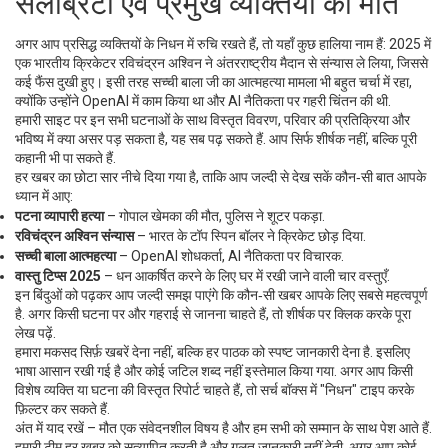
सेलेब्रिटी एवं प्रमुख व्यक्तियों की मौतें
अगर आप प्रसिद्ध व्यक्तियों के निधन में रुचि रखते हैं, तो यहाँ कुछ हालिया नाम हैं: 2025 में
एक भारतीय क्रिकेटर रविचंद्रन अश्विन ने अंतरराष्ट्रीय मैदान से संन्यास ले लिया, जिससे
कई फैंस दुखी हुए। इसी तरह सच्ची बाला जी का आत्महत्या मामला भी बहुत चर्चा में रहा,
क्योंकि उन्होंने OpenAI में काम किया था और AI नैतिकता पर गहरी चिंतन की थी.
हमारी साइट पर इन सभी घटनाओं के साथ विस्तृत विवरण, परिवार की प्रतिक्रिया और
भविष्य में क्या असर पड़ सकता है, यह सब पढ़ सकते हैं. आप सिर्फ शीर्षक नहीं, बल्कि पूरी
कहानी भी पा सकते हैं.
हर खबर का छोटा सार नीचे दिया गया है, ताकि आप जल्दी से देख सकें कौन‑सी बात आपके
ध्यान में आए:
पटना व्यापारी हत्या
– गोपाल खेमका की मौत, पुलिस ने शूटर पकड़ा.
रविचंद्रन अश्विन संन्यास
– भारत के टॉप स्पिन बॉलर ने क्रिकेट छोड़ दिया.
सच्ची बाला आत्महत्या
– OpenAI शोधकर्ता, AI नैतिकता पर विचारक.
वास्तु टिप्स 2025
– धन आकर्षित करने के लिए घर में रखी जाने वाली चार वस्तुएँ.
इन बिंदुओं को पढ़कर आप जल्दी समझ पाएंगे कि कौन‑सी खबर आपके लिए सबसे महत्वपूर्ण
है. अगर किसी घटना पर और गहराई से जानना चाहते हैं, तो शीर्षक पर क्लिक करके पूरा
लेख पढ़ें.
हमारा मकसद सिर्फ़ खबरें देना नहीं, बल्कि हर पाठक को स्पष्ट जानकारी देना है. इसलिए
भाषा आसान रखी गई है और कोई जटिल शब्द नहीं इस्तेमाल किया गया. अगर आप किसी
विशेष व्यक्ति या घटना की विस्तृत रिपोर्ट चाहते हैं, तो सर्च बॉक्स में "निधन" टाइप करके
फ़िल्टर कर सकते हैं.
अंत में याद रखें – मौत एक संवेदनशील विषय है और हम सभी को सम्मान के साथ पेश आते हैं.
हमारी टीम हर खबर को सत्यापित करती है और गलत जानकारी नहीं देती. अगर आप कोई