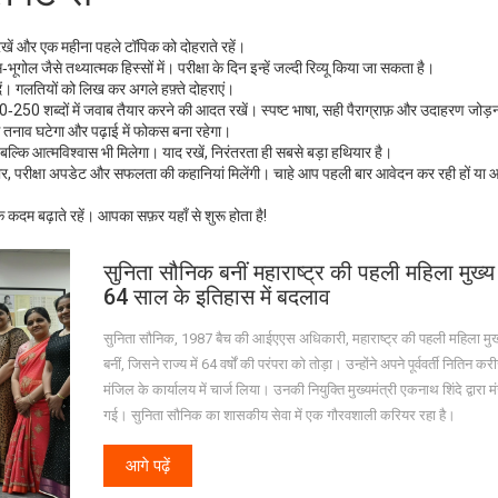
खें और एक महीना पहले टॉपिक को दोहराते रहें।
गोल जैसे तथ्यात्मक हिस्सों में। परीक्षा के दिन इन्हें जल्दी रिव्यू किया जा सकता है।
दें। गलतियों को लिख कर अगले हफ़्ते दोहराएं।
250 शब्दों में जवाब तैयार करने की आदत रखें। स्पष्ट भाषा, सही पैराग्राफ़ और उदाहरण जोड़ना
से तनाव घटेगा और पढ़ाई में फोकस बना रहेगा।
 बल्कि आत्मविश्वास भी मिलेगा। याद रखें, निरंतरता ही सबसे बड़ा हथियार है।
, परीक्षा अपडेट और सफलता की कहानियां मिलेंगी। चाहे आप पहली बार आवेदन कर रही हों या 
 कदम बढ़ाते रहें। आपका सफ़र यहाँ से शुरू होता है!
सुनिता सौनिक बनीं महाराष्ट्र की पहली महिला मुख्
64 साल के इतिहास में बदलाव
सुनिता सौनिक, 1987 बैच की आईएएस अधिकारी, महाराष्ट्र की पहली महिला मु
बनीं, जिसने राज्य में 64 वर्षों की परंपरा को तोड़ा। उन्होंने अपने पूर्ववर्ती नितिन क
मंजिल के कार्यालय में चार्ज लिया। उनकी नियुक्ति मुख्यमंत्री एकनाथ शिंदे द्वारा म
गई। सुनिता सौनिक का शासकीय सेवा में एक गौरवशाली करियर रहा है।
आगे पढ़ें