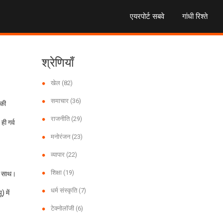
एयरपोर्ट सबवे
गांधी रिश्ते
श्रेणियाँ
खेल
(82)
समाचार
(36)
 की
राजनीति
(29)
ही गर्व
मनोरंजन
(23)
व्यापार
(22)
शिक्षा
(19)
के साथ।
धर्म संस्कृति
(7)
) में
टेक्नोलॉजी
(6)