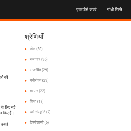
एयरपोर्ट सबवे
गांधी रिश्ते
श्रेणियाँ
खेल
(82)
समाचार
(36)
राजनीति
(29)
्रा की
मनोरंजन
(23)
व्यापार
(22)
शिक्षा
(19)
ने के लिए नई
धर्म संस्कृति
(7)
न किए हैं।
टेक्नोलॉजी
(6)
र हवाई