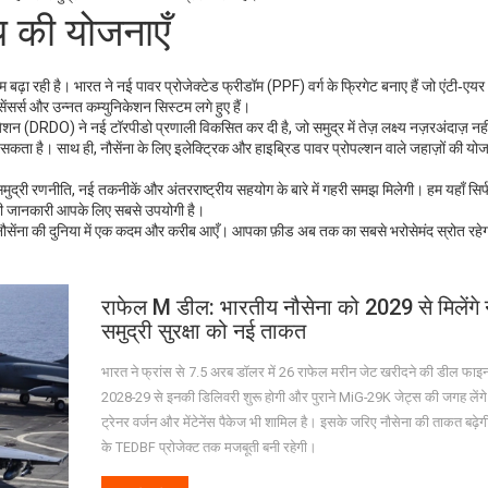
 की योजनाएँ
 बढ़ा रही है। भारत ने नई पावर प्रोजेक्टेड फ्रीडॉम (PPF) वर्ग के फ्रिगेट बनाए हैं जो एंटी‑एय
 सेंसर्स और उन्नत कम्युनिकेशन सिस्टम लगे हुए हैं।
इज़ेशन (DRDO) ने नई टॉरपीडो प्रणाली विकसित कर दी है, जो समुद्र में तेज़ लक्ष्य नज़रअंदाज़ न
सकता है। साथ ही, नौसेंना के लिए इलेक्ट्रिक और हाइब्रिड पावर प्रोपल्शन वाले जहाज़ों की य
्री रणनीति, नई तकनीकें और अंतरराष्ट्रीय सहयोग के बारे में गहरी समझ मिलेगी। हम यहाँ सिर्फ श
न सी जानकारी आपके लिए सबसे उपयोगी है।
ीय नौसेंना की दुनिया में एक कदम और करीब आएँ। आपका फ़ीड अब तक का सबसे भरोसेमंद स्रोत रहे
राफेल M डील: भारतीय नौसेना को 2029 से मिलेंगे 
समुद्री सुरक्षा को नई ताकत
भारत ने फ्रांस से 7.5 अरब डॉलर में 26 राफेल मरीन जेट खरीदने की डील फाइ
2028-29 से इनकी डिलिवरी शुरू होगी और पुराने MiG-29K जेट्स की जगह लेंगे
ट्रेनर वर्जन और मेंटेनेंस पैकेज भी शामिल है। इसके जरिए नौसेना की ताकत बढ़े
के TEDBF प्रोजेक्ट तक मजबूती बनी रहेगी।