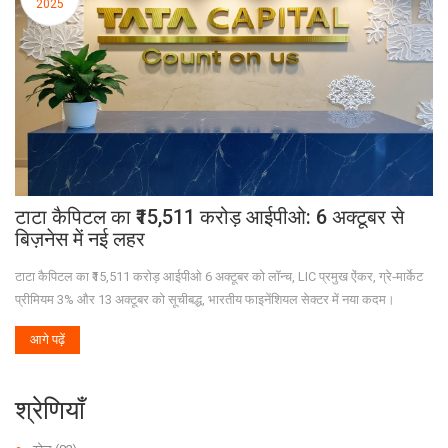
2025
टाटा कैपिटल का ₹15,511 करोड़ आईपीओ: 6 अक्टूबर से
बिज़नेस में नई लहर
टाटा कैपिटल का ₹15,511 करोड़ आईपीओ 6 अक्टूबर को लॉन्च, LIC प्रमुख ऐंकर, ग्रे‑मार्केट
प्रीमियम 3% और 13 अक्टूबर को सूचीबद्ध, भारतीय फाइनेंशियल सेक्टर में नया कदम।
आगे पढ़ें
श्रेणियाँ