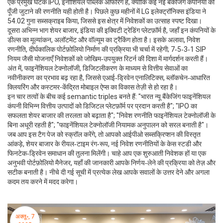
एक प्रमुख घटक
IPO
,
इनीशियल पब्लिक ऑफरिंग
है, क्योंकि कई नई बैंकेजिंग कंपनियों की
पूँजी जुटाने की रणनीति यही होती है। पिछले कुछ महीनों में LG इलेक्ट्रॉनिक्स इंडिया ने
54.02 गुना सब्सक्राइब किया, जिससे इस क्षेत्र में निवेशकों का उत्साह स्पष्ट दिखा।
दूसरा अभिन्न भाग
शेयर बाजार
,
इंडिया की इक्विटी ट्रेडिंग प्लेटफ़ॉर्म
है, जहाँ इन कंपनियों के
डील्स का मूल्यांकन, अलॉटमेंट और वॉल्यूम का ट्रैकिंग होता है। इसके अलावा,
निवेश
रणनीति
,
दीर्घकालिक पोर्टफ़ोलियो निर्माण की प्रक्रिया
भी चर्चा में रहेगी; 7‑5‑3‑1 SIP
नियम जैसी योजनाएँ निवेशकों को जोखिम‑उपयुक्त रिटर्न की दिशा में मार्गदर्शन करती हैं।
अंत में,
फाइनेंशियल टेक्नोलॉजी
,
डिजिटलीकरण के माध्यम से वित्तीय सेवाओं का
नवीनीकरण
का प्रभाव बढ़ रहा है, जिससे एआई‑ड्रिवेन एनालिटिक्स, ब्लॉकचेन‑आधारित
क्लियरिंग और कस्टमर-केंद्रित मोबाइल ऐप्स का विकास तेज़ी से हो रहा है।
इन चार तत्वों के बीच कई semantic triples बनते हैं: "भारत न्यू बैंकेजिंग फाइनेंशियल
कंपनी विभिन्न वित्तीय उत्पादों को डिजिटल प्लेटफ़ॉर्म पर प्रदान करती है"; "IPO का
सफलता शेयर बाजार की तरलता को बढ़ाता है"; "निवेश रणनीति फाइनेंशियल टेक्नोलॉजी के
बिना अधूरी रहती है"; "फाइनेंशियल टेक्नोलॉजी नियामक अनुपालन को सरल बनाती है"।
जब आप इस टैग पेज को स्क्रॉल करेंगे, तो आपको आईपीओ सब्सक्रिप्शन की विस्तृत
आंकड़े, शेयर बाजार के रीयल‑टाइम रंग‑रूप, नई निवेश रणनीतियों के केस स्टडी और
फिनटेक‑ड्रिवेन समाधान की तुलना मिलेंगी। चाहे आप एक शुरुआती निवेशक हों या एक
अनुभवी पोर्टफ़ोलियो मैनेजर, यहाँ की जानकारी आपके निर्णय‑लेने की प्रक्रिया को तेज़ और
सटीक बनाती है। नीचे दी गई सूची में प्रत्येक लेख आपके सवालों के उत्तर देने और अगला
कदम तय करने में मदद करेगा।
अक्तू॰, 7