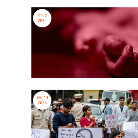
नव॰, 3
2024
अग॰, 13
2024