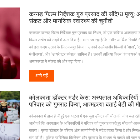
कन्नड़ फिल्म निर्देशक गुरु प्रसाद की संदिग्ध मृत्यु: 
संकट और मानसिक स्वास्थ्य की चुनौती
प्रख्यात कन्नड़ फिल्म निर्देशक गुरु प्रसाद का निधन, जो एक संदिग्ध आत्महत्या ल
फिल्म उद्योग को सदमे में डाल दिया है। माना जा रहा है कि गंभीर आर्थिक स्थिति ने
को इस कदम उठाने के लिए मजबूर किया। उनकी उल्लेखनीय फिल्मों में 'माता', 'एड
मंजीनाथा', और 'डायरेक्टर स्पेशल' शामिल हैं। उनकी हालिया फिल्म 'रंगनायक' 
असफलता ने संकट को और बढ़ा दिया।
आगे पढ़ें
कोलकाता डॉक्टर मर्डर केस: अस्पताल अधिकारियों 
परिवार को गुमराह किया, आत्महत्या बताई बेटी की म
कोलकाता में हाल ही में हुई एक घटना में एक युवा डॉक्टर की मौत की जांच चल रही 
आरोप है कि अस्पताल के अधिकारियों ने परिवार को गुमराह करते हुए मौत को आत्म
बताया। मृतक डॉक्टर के परिवार और सहयोगियों ने संदेह व्यक्त किया है और निष्पक्
मांग की है। पुलिस फॉरेंसिक विश्लेषण और पूछताछ के माध्यम से मामले की गहन 