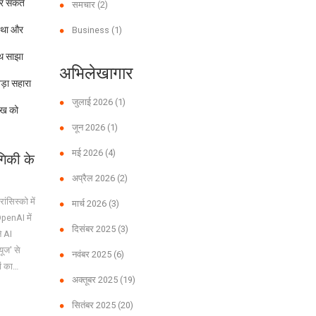
कर सकते
समचार
(2)
र था और
Business
(1)
ाथ साझा
अभिलेखागार
ड़ा सहारा
जुलाई 2026
(1)
ेख को
जून 2026
(1)
मई 2026
(4)
गिकी के
अप्रैल 2026
(2)
ंसिस्को में
मार्च 2026
(3)
OpenAI में
दिसंबर 2025
(3)
े AI
ूज' से
नवंबर 2025
(6)
ों का
अक्तूबर 2025
(19)
सितंबर 2025
(20)