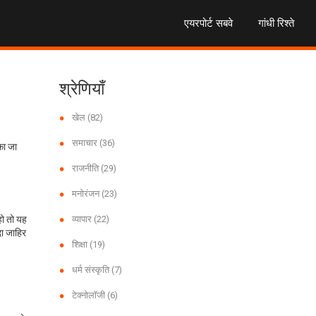
एयरपोर्ट सबवे
गांधी रिश्ते
श्रेणियाँ
खेल
(82)
समाचार
(36)
का जा
राजनीति
(29)
मनोरंजन
(23)
हो तो यह
व्यापार
(22)
दा जाहिर
शिक्षा
(19)
धर्म संस्कृति
(7)
टेक्नोलॉजी
(6)