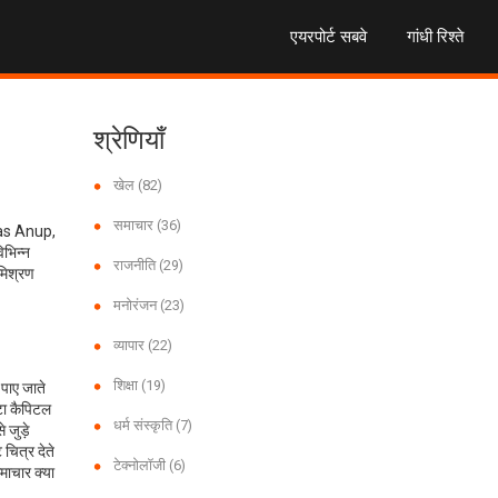
एयरपोर्ट सबवे
गांधी रिश्ते
श्रेणियाँ
खेल
(82)
समाचार
(36)
as
Anup
,
िभिन्न
राजनीति
(29)
 मिश्रण
मनोरंजन
(23)
व्यापार
(22)
शिक्षा
(19)
 पाए जाते
ाटा कैपिटल
धर्म संस्कृति
(7)
 जुड़े
चित्र देते
टेक्नोलॉजी
(6)
माचार क्या