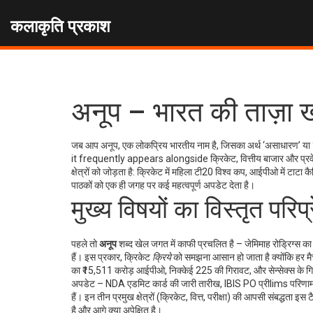
कलाकृति प्रकाश
अनूप – भारत की ताज़ा ख
जब आप
अनूप
,
एक लोकप्रिय भारतीय नाम है, जिसका अर्थ ‘असाधारण’ या ‘बेजो
it frequently appears alongside
क्रिकेट
,
वित्तीय बाजार
और
प्रव
क्षेत्रों को जोड़ता है: क्रिकेट में महिला टी20 विश्व कप, आईपीओ में टाटा
पाठकों को एक ही जगह पर कई महत्वपूर्ण अपडेट देता है।
मुख्य विषयों का विस्तृत परिप्रे
पहले तो
अनूप
शब्द खेल जगत में काफी प्रचलित है – जेमिमाह रोड्रिग्स का
हैं। इस प्रकार, क्रिकेट
क्रिये
को समझना आसान हो जाता है क्योंकि हर मैच 
का ₹15,511 करोड़ आईपीओ, निक्केई 225 की गिरावट, और सेन्सेक्स के गिरावट 
अपडेट – NDA एडमिट कार्ड की जारी तारीख, IBIS PO प्रीlims परिणाम, और 
हैं। इन तीन प्रमुख क्षेत्रों (क्रिकेट, वित्त, परीक्षा) की आपसी संबद्धत
है और आगे क्या अपेक्षित है।