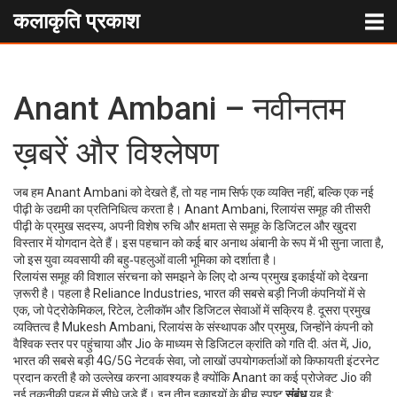
कलाकृति प्रकाश
Anant Ambani – नवीनतम
ख़बरें और विश्लेषण
जब हम
Anant Ambani
को देखते हैं, तो यह नाम सिर्फ एक व्यक्ति नहीं, बल्कि एक नई
पीढ़ी के उद्यमी का प्रतिनिधित्व करता है।
Anant Ambani, रिलायंस समूह की तीसरी
पीढ़ी के प्रमुख सदस्य, अपनी विशेष रुचि और क्षमता से समूह के डिजिटल और खुदरा
विस्तार में योगदान देते हैं
। इस पहचान को कई बार
अनाथ अंबानी
के रूप में भी सुना जाता है,
जो इस युवा व्यवसायी की बहु‑पहलुओं वाली भूमिका को दर्शाता है।
रिलायंस समूह की विशाल संरचना को समझने के लिए दो अन्य प्रमुख इकाईयों को देखना
ज़रूरी है। पहला है
Reliance Industries
,
भारत की सबसे बड़ी निजी कंपनियों में से
एक, जो पेट्रोकेमिकल, रिटेल, टेलीकॉम और डिजिटल सेवाओं में सक्रिय है
. दूसरा प्रमुख
व्यक्तित्व है
Mukesh Ambani
,
रिलायंस के संस्थापक और प्रमुख, जिन्होंने कंपनी को
वैश्विक स्तर पर पहुंचाया और Jio के माध्यम से डिजिटल क्रांति को गति दी
. अंत में,
Jio
,
भारत की सबसे बड़ी 4G/5G नेटवर्क सेवा, जो लाखों उपयोगकर्ताओं को किफायती इंटरनेट
प्रदान करती है
को उल्लेख करना आवश्यक है क्योंकि Anant का कई प्रोजेक्ट Jio की
नई तकनीकी पहल में सीधे जुड़े हैं। इन तीन इकाइयों के बीच स्पष्ट
संबंध
यह है: