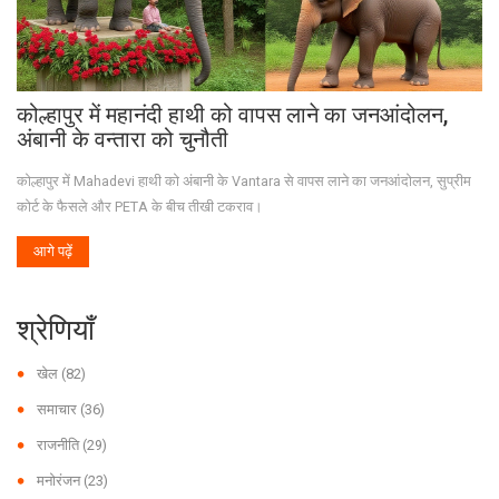
कोल्हापुर में महानंदी हाथी को वापस लाने का जनआंदोलन,
अंबानी के वन्तारा को चुनौती
कोल्हापुर में Mahadevi हाथी को अंबानी के Vantara से वापस लाने का जनआंदोलन, सुप्रीम
कोर्ट के फैसले और PETA के बीच तीखी टकराव।
आगे पढ़ें
श्रेणियाँ
खेल
(82)
समाचार
(36)
राजनीति
(29)
मनोरंजन
(23)