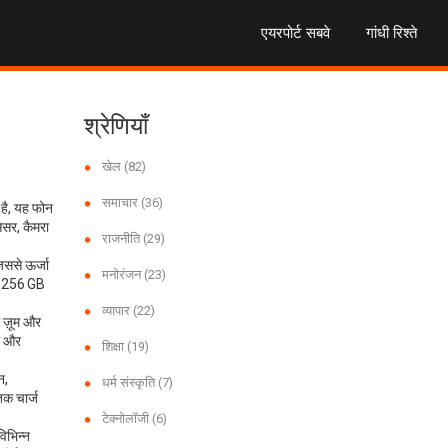
एयरपोर्ट सबवे
गांधी रिश्ते
श्रेणियाँ
खेल
(82)
समाचार
(36)
है, यह फोन
सेसर, कैमरा
राजनीति
(29)
ससे ऊर्जा
मनोरंजन
(23)
और 256 GB
व्यापार
(22)
 ज़ूम और
फी और
शिक्षा
(19)
न,
धर्म संस्कृति
(7)
तक चार्ज
टेक्नोलॉजी
(6)
िभिन्न