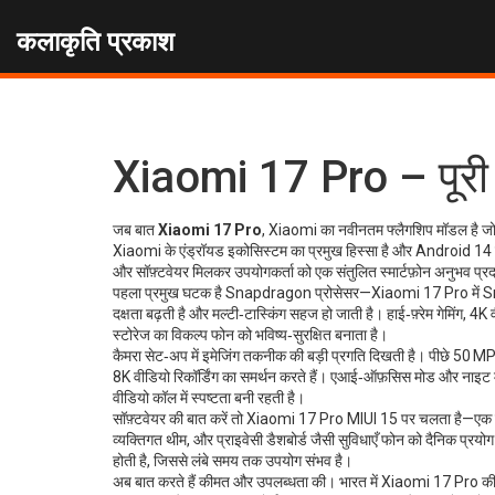
कलाकृति प्रकाश
Xiaomi 17 Pro – पूरी
जब बात
Xiaomi 17 Pro
,
Xiaomi का नवीनतम फ्लैगशिप मॉडल है जो 
Xiaomi
के एंड्रॉयड इकोसिस्टम का प्रमुख हिस्सा है और
Android 14
और सॉफ़्टवेयर मिलकर उपयोगकर्ता को एक संतुलित स्मार्टफ़ोन अनुभव प्रद
पहला प्रमुख घटक है
Snapdragon प्रोसेसर
—Xiaomi 17 Pro में S
दक्षता बढ़ती है और मल्टी‑टास्किंग सहज हो जाती है। हाई‑फ़्रेम गेमि
स्टोरेज का विकल्प फोन को भविष्य‑सुरक्षित बनाता है।
कैमरा सेट‑अप में
इमेजिंग तकनीक
की बड़ी प्रगति दिखती है। पीछे 50 MP
8K वीडियो रिकॉर्डिंग का समर्थन करते हैं। एआई‑ऑफ़सिस मोड और नाइट मो
वीडियो कॉल में स्पष्टता बनी रहती है।
सॉफ़्टवेयर की बात करें तो Xiaomi 17 Pro
MIUI 15
पर चलता है—एक कस
व्यक्तिगत थीम, और प्राइवेसी डैशबोर्ड जैसी सुविधाएँ फोन को दैनिक प्र
होती है, जिससे लंबे समय तक उपयोग संभव है।
अब बात करते हैं कीमत और उपलब्धता की। भारत में Xiaomi 17 Pro की लॉन्च