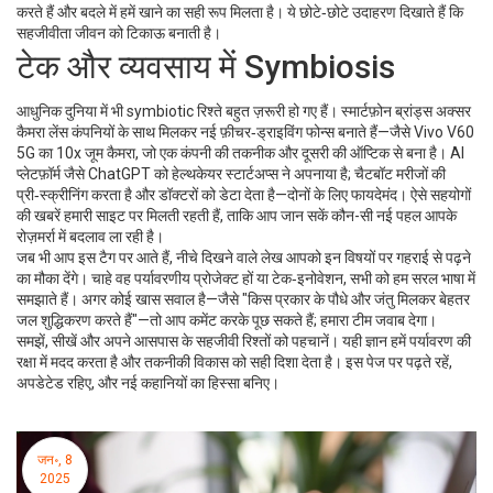
करते हैं और बदले में हमें खाने का सही रूप मिलता है। ये छोटे‑छोटे उदाहरण दिखाते हैं कि
सहजीवीता जीवन को टिकाऊ बनाती है।
टेक और व्यवसाय में Symbiosis
आधुनिक दुनिया में भी symbiotic रिश्ते बहुत ज़रूरी हो गए हैं। स्मार्टफ़ोन ब्रांड्स अक्सर
कैमरा लेंस कंपनियों के साथ मिलकर नई फ़ीचर‑ड्राइविंग फोन्स बनाते हैं—जैसे Vivo V60
5G का 10x जूम कैमरा, जो एक कंपनी की तकनीक और दूसरी की ऑप्टिक से बना है। AI
प्लेटफ़ॉर्म जैसे ChatGPT को हेल्थकेयर स्टार्टअप्स ने अपनाया है; चैटबॉट मरीजों की
प्री‑स्क्रीनिंग करता है और डॉक्टरों को डेटा देता है—दोनों के लिए फायदेमंद। ऐसे सहयोगों
की खबरें हमारी साइट पर मिलती रहती हैं, ताकि आप जान सकें कौन-सी नई पहल आपके
रोज़मर्रा में बदलाव ला रही है।
जब भी आप इस टैग पर आते हैं, नीचे दिखने वाले लेख आपको इन विषयों पर गहराई से पढ़ने
का मौका देंगे। चाहे वह पर्यावरणीय प्रोजेक्ट हों या टेक‑इनोवेशन, सभी को हम सरल भाषा में
समझाते हैं। अगर कोई खास सवाल है—जैसे "किस प्रकार के पौधे और जंतु मिलकर बेहतर
जल शुद्धिकरण करते हैं"—तो आप कमेंट करके पूछ सकते हैं; हमारा टीम जवाब देगा।
समझें, सीखें और अपने आसपास के सहजीवी रिश्तों को पहचानें। यही ज्ञान हमें पर्यावरण की
रक्षा में मदद करता है और तकनीकी विकास को सही दिशा देता है। इस पेज पर पढ़ते रहें,
अपडेटेड रहिए, और नई कहानियों का हिस्सा बनिए।
जन॰, 8
2025