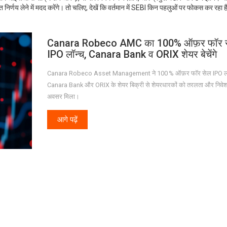
ित निर्णय लेने में मदद करेंगे। तो चलिए, देखें कि वर्तमान में SEBI किन पहलुओं पर फोकस कर रहा 
Canara Robeco AMC का 100% ऑफ़र फॉर 
IPO लॉन्च, Canara Bank व ORIX शेयर बेचेंगे
Canara Robeco Asset Management ने 100 % ऑफ़र फॉर सेल IPO लॉ
Canara Bank और ORIX के शेयर बिक्री से शेयरधारकों को तरलता और निवेश
अवसर मिला।
आगे पढ़ें