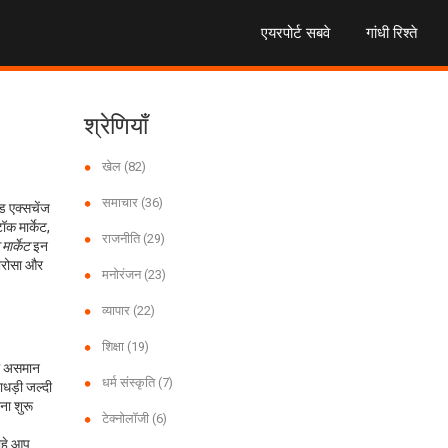
एयरपोर्ट सबवे
गांधी रिश्ते
श्रेणियाँ
खेल
(82)
समाचार
(36)
ंड एक्सचेंज
टॉक मार्केट
,
राजनीति
(29)
मार्केट
इन
 भरोसा और
मनोरंजन
(23)
व्यापार
(22)
शिक्षा
(19)
को असमान
धर्म संस्कृति
(7)
ाधड़ी जल्दी
ना शुरू
टेक्नोलॉजी
(6)
ाहे आप