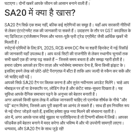
घटाएगा। दोनों खबरें आपके जीवन को आसान बनाने वाली हैं।
SA20 में क्या है खास?
SA20 टैग सिर्फ़ एक शब्द नहीं, बल्कि कई श्रेणियों का समूह है। यहाँ आप सरकारी नीतियों
से लेकर एंटरटेनमेंट तक की जानकारी पा सकते हैं। उदाहरण के तौर पर GST काउंसिल के
नए डिजिटल ट्रांजैक्शन नियम और भारत‑यूकै फ्री ट्रेड एग्रीमेंट जैसी आर्थिक ख़बरें भी
मिलती हैं।
स्पोर्ट्स प्रेमियों के लिए IPL 2025, RCB बनाम DC मैच या शहरी क्रिकेट में नई रिकॉर्ड
की जानकारी यहाँ उपलब्ध है। आप वर्ल्ड सिटी की राजनीति से लेकर स्थानीय चुनावों तक
सभी खबरें एक ही जगह पढ़ सकते हैं – जिससे समय बचता है और समझ गहरी होती है।
हमारा उद्देश्य आपको हर दिन ताज़ा और भरोसेमंद समाचार देना है, बिना किसी झंझट के।
इसलिए हमने लेख को छोटे‑छोटे पैराग्राफ़ में बाँटा है ताकि आप जल्दी से स्कैन कर सकें और
जो चाहिए वही पढ़ें।
आपको सिर्फ़ SA20 टैग पर क्लिक करना है और तुरंत नवीनतम अपडेट मिलेंगे। चाहे आप
मोबाइल पर हों या डेस्कटॉप पर, लोडिंग तेज़ है और कंटेंट साफ़-सुथरा दिखता है। यह
सुविधा आपके दैनिक समाचार पढ़ने के अनुभव को बेहतर बनाती है।
अगर आपको किसी ख़ास लेख में अधिक जानकारी चाहिए तो प्रत्येक शीर्षक के नीचे "और
पढ़ें" बटन मिलेगा, जिससे आप पूरी कहानी का आनंद ले सकते हैं। साथ ही हम नियमित रूप
से नई पोस्ट जोड़ते रहते हैं, इसलिए हमेशा कुछ नया मिलने की संभावना रहती है।
अंत में, अगर आपके पास कोई सुझाव या प्रतिक्रिया है तो टिप्पणी बॉक्स में लिखें। आपका
फीडबैक हमें बेहतर बनाने में मदद करेगा और भविष्य में और भी उपयोगी सामग्री लाएगा।
धन्यवाद, और SA20 टैग के साथ जुड़े रहें!