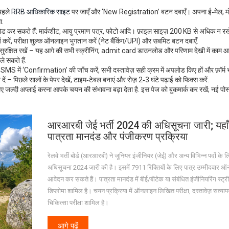
 पहले
RRB आधिकारिक साइट
पर जाएँ और ‘New Registration’ बटन दबाएँ। अपना ई‑मेल, म
ा.
लोड कर सकते हैं: मार्कशीट, आयु प्रमाण पत्र, फोटो आदि। फ़ाइल साइज़ 200 KB से अधिक न रख
ज करें, परीक्षा शुल्क ऑनलाइन भुगतान करें (नेट बैंकिंग/UPI) और सबमिट बटन दबाएँ.
क्षित रखें – यह आगे की सभी स्क्रीनिंग, admit card डाउनलोड और परिणाम देखी में काम 
े सकते हैं.
 व SMS में ‘Confirmation’ की जाँच करें, सभी दस्तावेज़ सही क्रम में अपलोड किए हों और फ़ॉर्म
ं – पिछले सालों के पेपर देखें, टाइम‑टेबल बनाएं और रोज़ 2‑3 घंटे पढ़ाई को फिक्स करें.
लिए जल्दी अप्लाई करना आपके चयन की संभावना बढ़ा देता है. इस पेज को बुकमार्क कर रखें; नई पोस
आरआरबी जेई भर्ती 2024 की अधिसूचना जारी; यहाँ 
पात्रता मानदंड और पंजीकरण प्रक्रिया
रेलवे भर्ती बोर्ड (आरआरबी) ने जूनियर इंजीनियर (जेई) और अन्य विभिन्न पदों के लि
अधिसूचना 2024 जारी की है। इसमें 7911 रिक्तियों के लिए पात्र उम्मीदवार 
आवेदन कर सकते हैं। पात्रता मानदंड में बीई/बीटेक या संबंधित इंजीनियरिंग स्ट्रीम 
डिप्लोमा शामिल है। चयन प्रक्रिया में ऑनलाइन लिखित परीक्षा, दस्तावेज़ सत्य
चिकित्सा परीक्षा शामिल है।
आगे पढ़ें