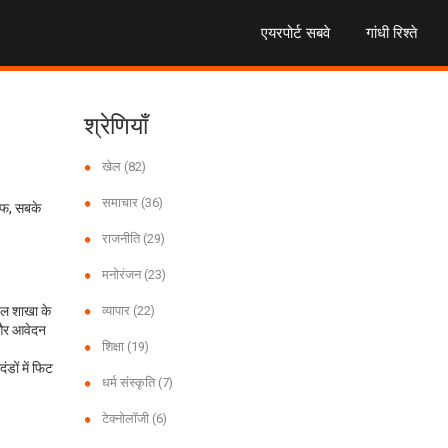
एयरपोर्ट सबवे
गांधी रिश्ते
श्रेणियाँ
खेल
(82)
समाचार
(36)
ाफ, सबके
राजनीति
(29)
मनोरंजन
(23)
िल शाखा के
व्यापार
(22)
ा और आवेदन
शिक्षा
(19)
डों में फिट
धर्म संस्कृति
(7)
टेक्नोलॉजी
(6)