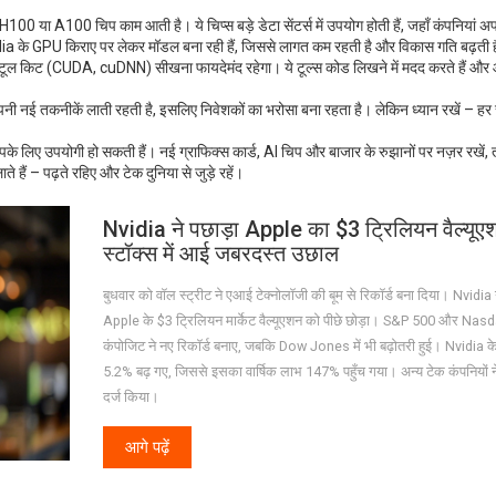
00 या A100 चिप काम आती है। ये चिप्स बड़े डेटा सेंटर्स में उपयोग होती हैं, जहाँ कंपनियां अ
vidia के GPU किराए पर लेकर मॉडल बना रही हैं, जिससे लागत कम रहती है और विकास गति बढ़ती 
ुफ्त टूल किट (CUDA, cuDNN) सीखना फायदेमंद रहेगा। ये टूल्स कोड लिखने में मदद करते हैं औ
पनी नई तकनीकें लाती रहती है, इसलिए निवेशकों का भरोसा बना रहता है। लेकिन ध्यान रखें – हर स
ं आपके लिए उपयोगी हो सकती हैं। नई ग्राफिक्स कार्ड, AI चिप और बाजार के रुझानों पर नज़र रखें
ैं – पढ़ते रहिए और टेक दुनिया से जुड़े रहें।
Nvidia ने पछाड़ा Apple का $3 ट्रिलियन वैल्यूए
स्टॉक्स में आई जबरदस्त उछाल
बुधवार को वॉल स्ट्रीट ने एआई टेक्नोलॉजी की बूम से रिकॉर्ड बना दिया। Nvidia 
Apple के $3 ट्रिलियन मार्केट वैल्यूएशन को पीछे छोड़ा। S&P 500 और Nas
कंपोजिट ने नए रिकॉर्ड बनाए, जबकि Dow Jones में भी बढ़ोतरी हुई। Nvidia क
5.2% बढ़ गए, जिससे इसका वार्षिक लाभ 147% पहुँच गया। अन्य टेक कंपनियों न
दर्ज किया।
आगे पढ़ें