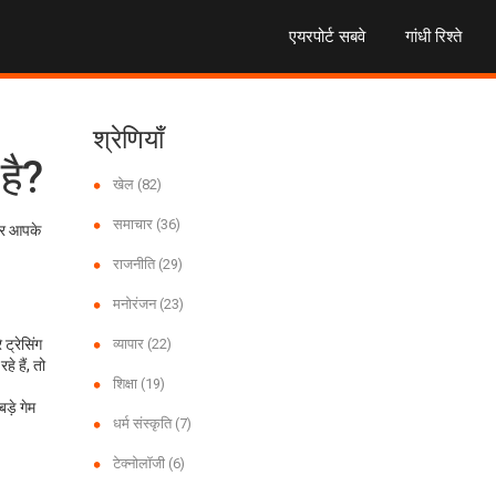
एयरपोर्ट सबवे
गांधी रिश्ते
श्रेणियाँ
है?
खेल
(82)
समाचार
(36)
 और आपके
राजनीति
(29)
मनोरंजन
(23)
ट्रेसिंग
व्यापार
(22)
े हैं, तो
शिक्षा
(19)
ड़े गेम
धर्म संस्कृति
(7)
टेक्नोलॉजी
(6)