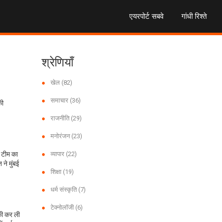
एयरपोर्ट सबवे
गांधी रिश्ते
श्रेणियाँ
खेल
(82)
समाचार
(36)
की
राजनीति
(29)
मनोरंजन
(23)
। टीम का
व्यापार
(22)
 ने मुंबई
शिक्षा
(19)
धर्म संस्कृति
(7)
टेक्नोलॉजी
(6)
की कर ली