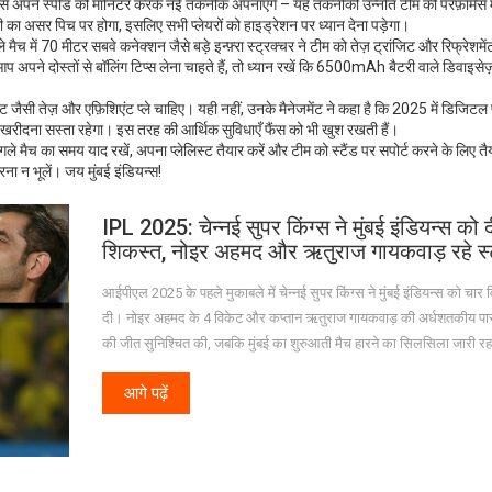
स अपने स्पीड को मॉनिटर करके नई तकनीक अपनाएंगे – यह तकनीकी उन्नति टीम की परफ़ॉर्मेंस मे
का असर पिच पर होगा, इसलिए सभी प्लेयरों को हाइड्रेशन पर ध्यान देना पड़ेगा।
े मैच में 70 मीटर सबवे कनेक्शन जैसे बड़े इन्फ़्रा स्ट्रक्चर ने टीम को तेज़ ट्रांजिट और रिफ्रेशम
अपने दोस्तों से बॉलिंग टिप्स लेना चाहते हैं, तो ध्यान रखें कि 6500mAh बैटरी वाले डिवाइसेज
ट जैसी तेज़ और एफ़िशिएंट प्ले चाहिए। यही नहीं, उनके मैनेजमेंट ने कहा है कि 2025 में डिजिटल प
ज़ खरीदना सस्ता रहेगा। इस तरह की आर्थिक सुविधाएँ फैंस को भी खुश रखती हैं।
 अगले मैच का समय याद रखें, अपना प्लेलिस्ट तैयार करें और टीम को स्टैंड पर सपोर्ट करने के लिए तै
रना न भूलें। जय मुंबई इंडियन्स!
IPL 2025: चेन्नई सुपर किंग्स ने मुंबई इंडियन्स को 
शिकस्त, नोइर अहमद और ऋतुराज गायकवाड़ रहे स्
आईपीएल 2025 के पहले मुकाबले में चेन्नई सुपर किंग्स ने मुंबई इंडियन्स को चार 
दी। नोइर अहमद के 4 विकेट और कप्तान ऋतुराज गायकवाड़ की अर्धशतकीय पारी 
की जीत सुनिश्चित की, जबकि मुंबई का शुरुआती मैच हारने का सिलसिला जारी र
आगे पढ़ें