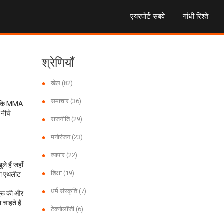
एयरपोर्ट सबवे
गांधी रिश्ते
श्रेणियाँ
खेल
(82)
समाचार
(36)
ैं कि MMA
 नीचे
राजनीति
(29)
मनोरंजन
(23)
व्यापार
(22)
ले हैं जहाँ
शिक्षा
(19)
ुवा एथलीट
धर्म संस्कृति
(7)
शुरू की और
चाहते हैं
टेक्नोलॉजी
(6)