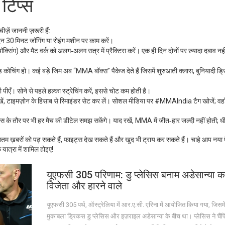
टिप्स
ें जाननी ज़रूरी हैं:
दिन 30 मिनट जॉगिंग या रोइंग मशीन पर काम करें।
कबॉक्सिंग) और मैट वर्क को अलग‑अलग सत्र में प्रैक्टिस करें। एक ही दिन दोनों पर ज़्यादा दबाव नहीं
ेंस्ड कोचिंग हो। कई बड़े जिम अब “MMA बॉक्स” पैकेज देते हैं जिसमें शुरुआती क्लास, बुनियादी ड्
पीएँ। सोने से पहले हल्का स्ट्रेचिंग करें, इससे चोट कम होती है।
ं, टाइमज़ोन के हिसाब से रिमाइंडर सेट कर लें। सोशल मीडिया पर #MMAIndia टैग खोजें; वहा
़ैंस के तौर पर भी हर मैच की डीटेल समझ सकेंगे। याद रखें, MMA में जीत‑हार जल्दी नहीं होती;
रों को पढ़ सकते हैं, फाइट्स देख सकते हैं और खुद भी ट्राय कर सकते हैं। चाहे आप नया फ
ात्रा में शामिल होइए!
यूएफसी 305 परिणाम: डु प्लेसिस बनाम अडेसान्या कार
विजेता और हारने वाले
यूएफसी 305 पर्थ, ऑस्ट्रेलिया में आर.ए.सी. एरिना में आयोजित किया गया, जिसमें
मुकाबला ड्रिकस डु प्लेसिस और इज़राइल अडेसान्या के बीच था। प्लेसिस ने चैं