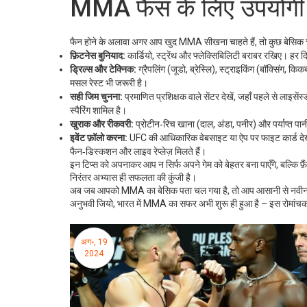
MMA फैंस के लिए उपयोगी 
फैन होने के अलावा अगर आप खुद MMA सीखना चाहते हैं, तो कुछ बेसिक चीज़
फ़िटनेस बुनियाद:
कार्डियो, स्ट्रेंथ और फ्लेक्सिबिलिटी बराबर रखिए। हर 
ड्रिल्स और टेक्निक:
ग्रैपलिंग (जूडो, ब्रेस्लि), स्ट्राइकिंग (बॉक्सिंग, कि
मसल रेस्ट भी जरूरी है।
सही जिम चुनना:
प्रमाणित प्रशिक्षक वाले सेंटर देखें, जहाँ पहले से लाइस
स्पैरिंग शामिल है।
खुराक और रीकवरी:
प्रोटीन‑रिच खाना (दाल, अंडा, पनीर) और पर्याप्त पानी 
इवेंट फ़ॉलो करना:
UFC की आधिकारिक वेबसाइट या ऐप पर फाइट कार्ड देखे
फैन‑डिस्कशन और लाइव रेप्लेज़ मिलते हैं।
इन टिप्स को अपनाकर आप न सिर्फ अपने गेम को बेहतर बना पाएँगे, बल्कि फ
निरंतर अभ्यास ही सफलता की कुंजी है।
अब जब आपको MMA का बेसिक पता चल गया है, तो आप आसानी से नवीनतम ख़ब
अनुभवी जियो, भारत में MMA का सफर अभी शुरू ही हुआ है – इस रोमांचक य
अग॰, 19
2024