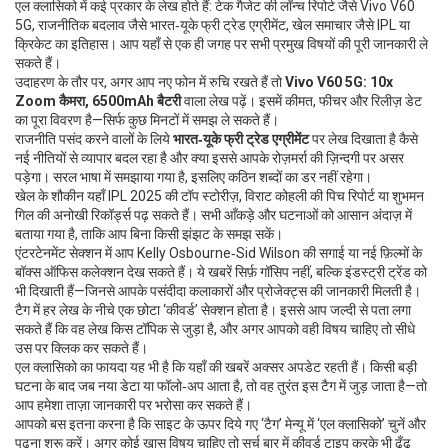
एल क्लासिको में कई प्रकार के लेख होते हैं: टेक गैजेट की लॉन्च रिपोर्ट जैसे Vivo V60
5G, राजनीतिक बदलाव जैसे भारत‑यूके फ्री ट्रेड एग्रीमेंट, खेल समाचार जैसे IPL या
क्रिकेट का इतिहास। आप यहाँ से एक ही जगह पर सभी प्रमुख विषयों की पूरी जानकारी ले
सकते हैं।
उदाहरण के तौर पर, अगर आप नए फोन में रुचि रखते हैं तो
Vivo V60 5G: 10x
Zoom कैमरा, 6500mAh बैटरी
वाला लेख पढ़ें। इसमें कीमत, फीचर और रिलीज़ डेट
का पूरा विवरण है—सिर्फ कुछ मिनटों में समझ ले सकते हैं।
राजनीति पसंद करने वालों के लिये
भारत‑यूके फ्री ट्रेड एग्रीमेंट
पर लेख दिखाता है कैसे
नई नीतियों से व्यापार बदल रहा है और क्या इससे आपके रोज़मर्रा की ज़िन्दगी पर असर
पड़ेगा। सरल भाषा में समझाया गया है, इसलिए कठिन शब्दों का डर नहीं रहेगा।
खेल के शौकीन यहाँ IPL 2025 की टॉप स्टोरीज़, विराट कोहली की पिच रिपोर्ट या शुभमन
गिल की अनोखी रिकॉर्ड्स पढ़ सकते हैं। सभी आँकड़े और घटनाओं को आसान अंदाज़ में
बताया गया है, ताकि आप बिना किसी झंझट के समझ सकें।
एंटरटेनमेंट सेक्शन में आप Kelly Osbourne‑Sid Wilson की सगाई या नई फ़िल्मों के
बॉक्स ऑफिस कलेक्शन देख सकते हैं। ये खबरें सिर्फ़ गॉसिप नहीं, बल्कि इंडस्ट्री ट्रेंड को
भी दिखाती हैं—जिनसे आपके पसंदीदा कलाकारों और प्रोजेक्ट्स की जानकारी मिलती है।
टैग में हर लेख के नीचे एक छोटा ‘कीवर्ड’ सेक्शन होता है। इससे आप जल्दी से पता लगा
सकते हैं कि वह लेख किस टॉपिक से जुड़ा है, और अगर आपको वही विषय चाहिए तो सीधे
उस पर क्लिक कर सकते हैं।
एल क्लासिको का फायदा यह भी है कि यहाँ की खबरें अक्सर अपडेट रहती हैं। किसी बड़ी
घटना के बाद जब नया डेटा या फॉलो‑अप आता है, तो वह तुरंत इस टैग में जुड़ जाता है—तो
आप हमेशा ताज़ा जानकारी पर भरोसा कर सकते हैं।
आपको बस इतना करना है कि साइट के ऊपर दिये गए ‘टैग’ मेन्यू में ‘एल क्लासिको’ चुनें और
पढ़ना शुरू करें। अगर कोई खास विषय चाहिए तो सर्च बार में कीवर्ड टाइप करके भी ढूँढ