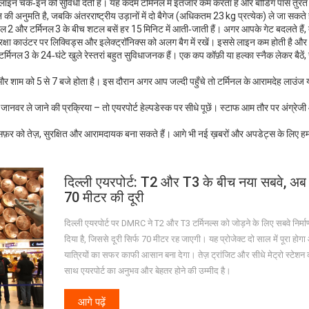
ेक‑इन की सुविधा देती हैं। यह कदम टर्मिनल में इंतजार कम करता है और बोर्डिंग पास तुरंत
ी अनुमति है, जबकि अंतरराष्ट्रीय उड़ानों में दो बैगेज (अधिकतम 23 kg प्रत्येक) ले जा सकते ह
नल 2 और टर्मिनल 3 के बीच शटल बसें हर 15 मिनिट में आती‑जाती हैं। अगर आपके गेट बदलते हैं, 
रक्षा काउंटर पर लिक्विड्स और इलेक्ट्रॉनिक्स को अलग बैग में रखें। इससे लाइन कम होती है औ
टर्मिनल 3 के 24‑घंटे खुले रेस्तरां बहुत सुविधाजनक हैं। एक कप कॉफ़ी या हल्का स्नैक लेकर बैठें,
े और शाम को 5 से 7 बजे होता है। इस दौरान अगर आप जल्दी पहुँचे तो टर्मिनल के आरामदेह लाउंज 
 जानवर ले जाने की प्रक्रिया – तो एयरपोर्ट हेल्पडेस्क पर सीधे पूछें। स्टाफ आम तौर पर अंग्रेजी
सफ़र को तेज़, सुरक्षित और आरामदायक बना सकते हैं। आगे भी नई ख़बरों और अपडेट्स के लिए ह
दिल्ली एयरपोर्ट: T2 और T3 के बीच नया सबवे, अब 
70 मीटर की दूरी
दिल्ली एयरपोर्ट पर DMRC ने T2 और T3 टर्मिनल्स को जोड़ने के लिए सबवे निर्मा
दिया है, जिससे दूरी सिर्फ 70 मीटर रह जाएगी। यह प्रोजेक्ट दो साल में पूरा होग
यात्रियों का सफर काफी आसान बना देगा। तेज़ ट्रांजिट और सीधे मेट्रो स्टेशन 
साथ एयरपोर्ट का अनुभव और बेहतर होने की उम्मीद है।
आगे पढ़ें