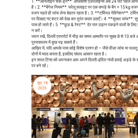
1. **ऑनलाइन चेक‑इन**: अधिकांश एअरलाईन्स अब 24 घंटे पहले ऑनलाइन च
है। 2. **बैगेज नियम**: घरेलू फ़्लाइट पर एक कपड़े के बैग + 15 kg वजन क
वजन पहले ही जांच लेना बेहतर रहता है। 3. **टर्मिनल नेविगेशन**: टर्मि
पर दिखाए गए शटर को देख कर तुरंत कदम उठाएँ। 4. **सुरक्षा जांच**: सु
पास हो जाते हैं। 5. **फ़ूड & रेस्ट**: देर रात उड़ान पकड़ने वालों के लिए 
न करें।
ध्यान रखें, दिल्ली एयरपोर्ट में भीड़ का समय आमतौर पर सुबह 8 से 10 बज
पुस्तकालय में कुछ पढ़ सकते हैं।
आख़िर में, यदि आपके पास कोई विशेष प्रश्न हो – जैसे वीज़ा जांच या पालतू
दोनों में मदद करता है, इसलिए संवाद आसान रहता है।
इन सरल टिप्स को अपनाकर आप अपने दिल्ली‑इंदिरा गांधी हवाई अड्डे के 
पर बने रहें।
जून, 18
2025