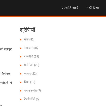
एयरपोर्ट सबवे
गांधी रिश्ते
श्रेणियाँ
खेल
(82)
समाचार
(36)
लते फ़्लाइट
राजनीति
(29)
मनोरंजन
(23)
जर कियोस्क
व्यापार
(22)
शिक्षा
(19)
ोर्ट ऐप में
धर्म संस्कृति
(7)
टेक्नोलॉजी
(6)