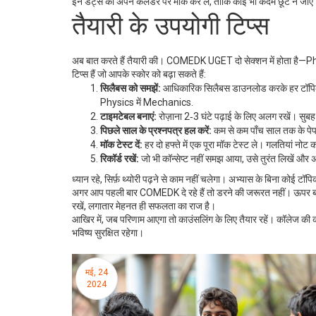
इन डेट्स को अपने कैलेंडर पर मार्क कर लें, ताकि कोई भी कदम छूट न जाए।
तैयारी के उपयोगी टिप्स
अब बात करते हैं तैयारी की। COMEDK UGET दो सेक्शन में होता
टिप्स हैं जो आपके स्कोर को बढ़ा सकते हैं:
सिलैबस को समझें:
आधिकारिक सिलैबस डाउनलोड करके हर टॉपिक का 
Physics में Mechanics.
टाइमटेबल बनाएं:
रोज़ाना 2‑3 घंटे पढ़ाई के लिए अलग रखें। सुबह
पिछले साल के प्रश्नपत्र हल करें:
कम से कम पाँच साल तक के पेपर 
मॉक टेस्ट दें:
हर दो हफ्ते में एक पूरा मॉक टेस्ट ले। गलतियां नोट
रिकॉर्ड रखें:
जो भी कॉन्सेप्ट नहीं समझ आया, उसे तुरंत लिखें और अ
ध्यान रहे, सिर्फ़ थ्योरी पढ़ने से काम नहीं चलेगा। अभ्यास के बिना कोई टॉप
अगर आप पहली बार COMEDK दे रहे हैं तो डरने की जरूरत नहीं। ऊपर बता
रखें, लगातार मेहनत ही सफलता का राज है।
आखिर में, जब परिणाम आएगा तो काउंसलिंग के लिए तैयार रहें। कॉलेज क
भविष्य सुरक्षित रहेगा।
मई, 24
2024