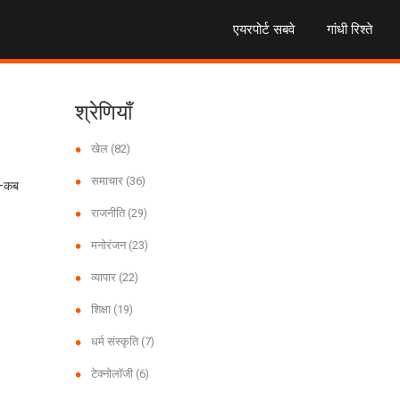
एयरपोर्ट सबवे
गांधी रिश्ते
श्रेणियाँ
खेल
(82)
समाचार
(36)
ं—कब
राजनीति
(29)
मनोरंजन
(23)
व्यापार
(22)
शिक्षा
(19)
धर्म संस्कृति
(7)
टेक्नोलॉजी
(6)