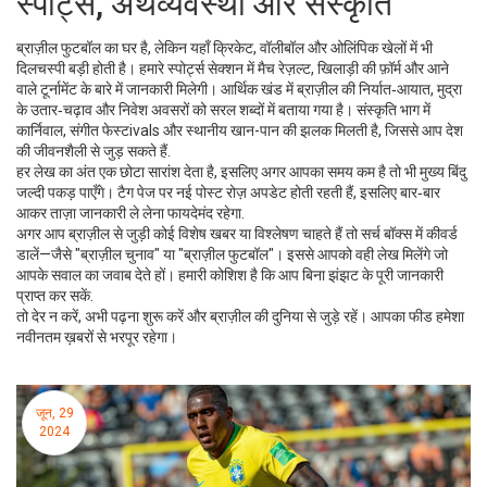
स्पोर्ट्स, अर्थव्यवस्था और संस्कृति
ब्राज़ील फुटबॉल का घर है, लेकिन यहाँ क्रिकेट, वॉलीबॉल और ओलिंपिक खेलों में भी
दिलचस्पी बड़ी होती है। हमारे स्पोर्ट्स सेक्शन में मैच रेज़ल्ट, खिलाड़ी की फ़ॉर्म और आने
वाले टूर्नामेंट के बारे में जानकारी मिलेगी। आर्थिक खंड में ब्राज़ील की निर्यात‑आयात, मुद्रा
के उतार‑चढ़ाव और निवेश अवसरों को सरल शब्दों में बताया गया है। संस्कृति भाग में
कार्निवाल, संगीत फेस्टivals और स्थानीय खान-पान की झलक मिलती है, जिससे आप देश
की जीवनशैली से जुड़ सकते हैं.
हर लेख का अंत एक छोटा सारांश देता है, इसलिए अगर आपका समय कम है तो भी मुख्य बिंदु
जल्दी पकड़ पाएँगे। टैग पेज पर नई पोस्ट रोज़ अपडेट होती रहती हैं, इसलिए बार‑बार
आकर ताज़ा जानकारी ले लेना फायदेमंद रहेगा.
अगर आप ब्राज़ील से जुड़ी कोई विशेष खबर या विश्लेषण चाहते हैं तो सर्च बॉक्स में कीवर्ड
डालें—जैसे "ब्राज़ील चुनाव" या "ब्राज़ील फुटबॉल"। इससे आपको वही लेख मिलेंगे जो
आपके सवाल का जवाब देते हों। हमारी कोशिश है कि आप बिना झंझट के पूरी जानकारी
प्राप्त कर सकें.
तो देर न करें, अभी पढ़ना शुरू करें और ब्राज़ील की दुनिया से जुड़े रहें। आपका फीड हमेशा
नवीनतम ख़बरों से भरपूर रहेगा।
जून, 29
2024