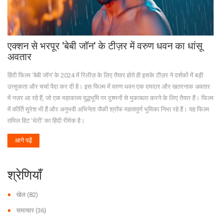
एक्शन से भरपूर 'बेबी जॉन' के टीज़र में वरुण धवन का धांसू
अवतार
हिंदी फिल्म ‘बेबी जॉन’ के 2024 में रिलीज़ के लिए तैयार होते ही इसके टीज़र ने दर्शकों में बड़ी
उत्सुकता और चर्चा पैदा कर दी है। इस फिल्म में वरुण धवन एक दमदार और खतरनाक अवतार
में नज़र आ रहे हैं, जो एक महाकाव्य युद्धभूमि पर दुश्मनों से मुकाबला करने के लिए तैयार हैं। फिल्म
में कीर्ति सुरेश भी हैं और अनुभवी अभिनेता जैकी श्रॉफ महत्वपूर्ण भूमिका निभा रहे हैं। यह फिल्म
तमिल हिट 'थेरी' का हिंदी रीमेक है।
आगे पढ़ें
श्रेणियाँ
खेल
(82)
समाचार
(36)