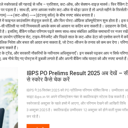
 स्कोरकार्ड की गहराई से जाँच – प्रतिशत, कट‑ऑफ, और सेक्शन‑वाइज़ मार्क्स। फिर रैंकिंग टेब
ल पर पड़ता है। साथ ही, अगर आपका स्कोर कट‑ऑफ से थोड़ा ऊपर है तो अगले महीने के रिवर्सली 
परिणाम) ⟶ (कट‑ऑफ) ⟶ (इंटरव्यू कॉल) के बीच स्पष्ट संबंध बनाता है।
ें फाइनल काउंसलिंग शेड्यूल करते हैं, और फिर पोस्ट‑ऑफ़िस डॉक्यूमेंटेशन शुरू होता है। इस
कौन‑सी पॉलिसी या नयी नियमावली आपके काम को आसान या कठिन बना सकती है। उदाहरण के लिये
ी है। इसलिए, बैंकिंग परीक्षा परिणाम पढ़ते समय साथ‑साथ संबंधित आर्थिक समाचारों पर नजर रखे
य का उपयोग प्रैक्टिस सेट, टाइम‑मैनेजमेंट और पिछले साल के कट‑ऑफ डेटा को एक्सेस करने में करे
घकालिक निवेश और बचत की आदत बना सकता है, जो टेस्ट‑सीजन के तनाव को कम कर देगा। परिणा
बना सकते हैं।
 के ट्रेंड, और सरकारी नौकरियों के नवीनतम अधिसूचनाएँ। इन सबको पढ़कर आप न सिर्फ परिणाम
ब नीचे दिए गए पोस्ट्स में डुबकी लगाते हैं और अपनी बैंकिंग जॉब यात्रा को और स्पष्ट बनाते हैं
IBPS PO Prelims Result 2025 अब देखें – सी
से स्कोर कैसे चेक करें
IBPS ने 26 सितंबर 2025 को PO प्रीलिम्स परिणाम घोषित किया। उम्मीदवार
साइट ibps.in पर अपने रजिस्ट्रेशन नंबर से क्वालिफाइंग स्टेटस देख सकते हैं। व
स्कोरकार्ड अक्टूबर के पहले हफ्ते में आएगा, और परिणाम देखने की आखिरी तिथि
3 अक्टूबर 2025 है। क्वालिफ़ाईड उम्मीदवार 12 अक्टूबर को होने वाली मुख्य परीक्ष
कर रहे हैं।