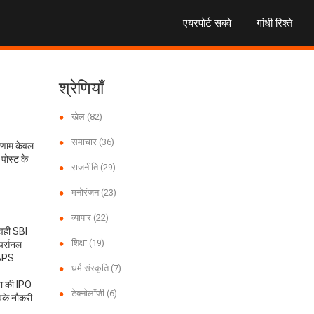
एयरपोर्ट सबवे
गांधी रिश्ते
श्रेणियाँ
खेल
(82)
समाचार
(36)
िणाम केवल
पोस्ट के
राजनीति
(29)
मनोरंजन
(23)
व्यापार
(22)
। वही
SBI
शिक्षा
(19)
 पर्सनल
(IBPS
धर्म संस्कृति
(7)
िया की IPO
टेक्नोलॉजी
(6)
पके नौकरी