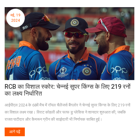
मई, 19
2024
RCB का विशाल स्कोर: चेन्नई सुपर किंग्स के लिए 219 रनों
का लक्ष्य निर्धारित
आईपीएल 2024 के 68वें मैच में रॉयल चैलेंजर्स बैंगलोर ने चेन्नई सुपर किंग्स के लिए 219 रनों
का विशाल लक्ष्य रखा। विराट कोहली और फाफ डु प्लेसिस ने शानदार शुरुआत की, जबकि
राजत पाटीदार और कैमरून ग्रीन की साझेदारी भी निर्णायक साबित हुई।
आगे पढ़ें