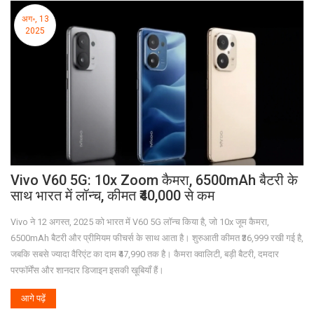
अग॰, 13
2025
Vivo V60 5G: 10x Zoom कैमरा, 6500mAh बैटरी के
साथ भारत में लॉन्च, कीमत ₹40,000 से कम
Vivo ने 12 अगस्त, 2025 को भारत में V60 5G लॉन्च किया है, जो 10x जूम कैमरा,
6500mAh बैटरी और प्रीमियम फीचर्स के साथ आता है। शुरुआती कीमत ₹36,999 रखी गई है,
जबकि सबसे ज्यादा वैरिएंट का दाम ₹47,990 तक है। कैमरा क्वालिटी, बड़ी बैटरी, दमदार
परफॉर्मेंस और शानदार डिजाइन इसकी खूबियाँ हैं।
आगे पढ़ें