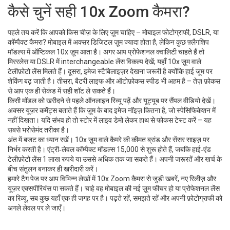
कैसे चुनें सही 10x Zoom कैमरा?
पहले तय करें कि आपको किस चीज़ के लिए ज़ूम चाहिए – मोबाइल फोटोग्राफी, DSLR, या
कॉम्पैक्ट कैमरा? मोबाइल में अक्सर डिजिटल ज़ूम ज्यादा होता है, लेकिन कुछ फ़्लैगशिप
मॉडल्स में ऑप्टिकल 10x ज़ूम आता है। अगर आप प्रोफेशनल क्वालिटी चाहते हैं तो
मिररलेस या DSLR में interchangeable लेंस विकल्प देखें; यहाँ 10x ज़ूम वाले
टेलीफ़ोटो लेंस मिलते हैं। दूसरा, इमेज स्टैबिलाइज़र देखना जरूरी है क्योंकि हाई जूम पर
शेकिंग बढ़ जाती है। तीसरा, बैटरी लाइफ और ऑटोफ़ोकस स्पीड भी अहम है – तेज़ फ़ोकस
से आप एक ही सेकंड में सही शॉट ले सकते हैं।
किसी मॉडल को खरीदने से पहले ऑनलाइन रिव्यू पढ़ें और यूट्यूब पर सैंपल वीडियो देखें।
अक्सर यूज़र कमेंट्स बताते हैं कि ज़ूम के बाद इमेज नॉइज़ कितना है, जो स्पेसिफिकेशन में
नहीं दिखता। यदि संभव हो तो स्टोर में लाइव डेमो लेकर हाथ से फोकस टेस्ट करें – यह
सबसे भरोसेमंद तरीका है।
अंत में बजट का ध्यान रखें। 10x ज़ूम वाले कैमरे की कीमत ब्रांड और सेंसर साइज़ पर
निर्भर करती है। एंट्री‑लेवल कॉम्पैक्ट मॉडल्स 15,000 से शुरू होते हैं, जबकि हाई‑एंड
टेलीफ़ोटो लेंस 1 लाख रुपये या उससे अधिक तक जा सकते हैं। अपनी जरूरतें और खर्च के
बीच संतुलन बनाकर ही खरीदारी करें।
हमारे टैग पेज पर आप विभिन्न लेखों में 10x Zoom कैमरा से जुड़ी खबरें, नए रिलीज़ और
यूज़र एक्सपीरियंस पा सकते हैं। चाहे वह मोबाइल की नई ज़ूम फीचर हो या प्रोफेशनल लेंस
का रिव्यू, सब कुछ यहाँ एक ही जगह पर है। पढ़ते रहें, समझते रहें और अपनी फ़ोटोग्राफी को
अगले लेवल पर ले जाएँ।