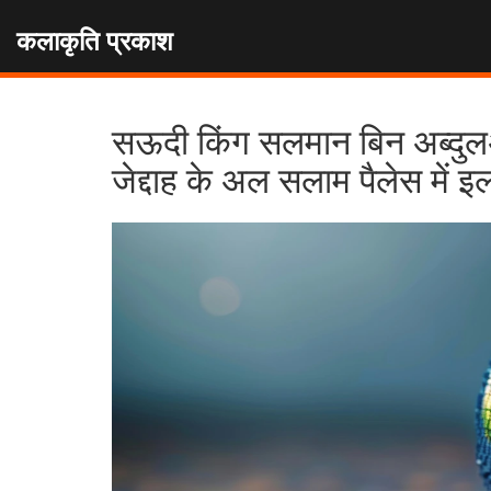
कलाकृति प्रकाश
सऊदी किंग सलमान बिन अब्दुलअ
जेद्दाह के अल सलाम पैलेस में इ