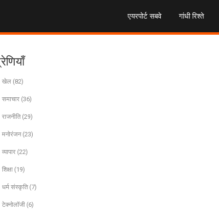
एयरपोर्ट सबवे
गांधी रिश्ते
्रेणियाँ
खेल
(82)
समाचार
(36)
राजनीति
(29)
मनोरंजन
(23)
व्यापार
(22)
शिक्षा
(19)
धर्म संस्कृति
(7)
टेक्नोलॉजी
(6)