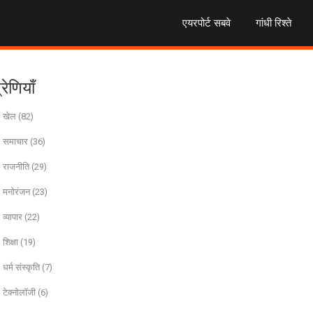
एयरपोर्ट सबवे
गांधी रिश्ते
्रेणियाँ
खेल
(82)
समाचार
(36)
राजनीति
(29)
मनोरंजन
(23)
व्यापार
(22)
शिक्षा
(19)
धर्म संस्कृति
(7)
टेक्नोलॉजी
(6)