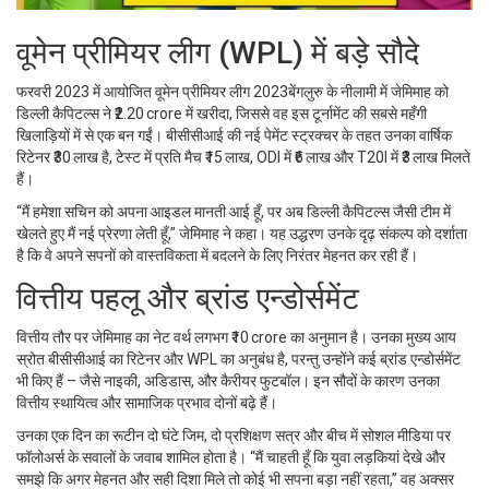
वूमेन प्रीमियर लीग (WPL) में बड़े सौदे
फरवरी 2023 में आयोजित
वूमेन प्रीमियर लीग 2023
बेंगलुरु
के नीलामी में जेमिमाह को
डिल्ली कैपिटल्स
ने ₹2.20 crore में खरीदा, जिससे वह इस टूर्नामेंट की सबसे महँगी
खिलाड़ियों में से एक बन गईं। बीसीसीआई की नई पेमेंट स्ट्रक्चर के तहत उनका वार्षिक
रिटेनर ₹30 लाख है, टेस्ट में प्रति मैच ₹15 लाख, ODI में ₹6 लाख और T20I में ₹3 लाख मिलते
हैं।
“मैं हमेशा सचिन को अपना आइडल मानती आई हूँ, पर अब डिल्ली कैपिटल्स जैसी टीम में
खेलते हुए मैं नई प्रेरणा लेती हूँ,” जेमिमाह ने कहा। यह उद्धरण उनके दृढ़ संकल्प को दर्शाता
है कि वे अपने सपनों को वास्तविकता में बदलने के लिए निरंतर मेहनत कर रही हैं।
वित्तीय पहलू और ब्रांड एन्डोर्समेंट
वित्तीय तौर पर जेमिमाह का नेट वर्थ लगभग ₹10 crore का अनुमान है। उनका मुख्य आय
स्रोत बीसीसीआई का रिटेनर और WPL का अनुबंध है, परन्तु उन्होंने कई ब्रांड एन्डोर्समेंट
भी किए हैं – जैसे
नाइकी
,
अडिडास
, और
कैरीयर फुटबॉल
। इन सौदों के कारण उनका
वित्तीय स्थायित्व और सामाजिक प्रभाव दोनों बढ़े हैं।
उनका एक दिन का रूटीन दो घंटे जिम, दो प्रशिक्षण सत्र और बीच में सोशल मीडिया पर
फॉलोअर्स के सवालों के जवाब शामिल होता है। “मैं चाहती हूँ कि युवा लड़कियां देखे और
समझे कि अगर मेहनत और सही दिशा मिले तो कोई भी सपना बड़ा नहीं रहता,” वह अक्सर