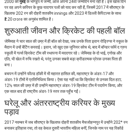
2000 को
मुंबई
के भाण्डुप में जन्मी, आज अपना 24वां जन्मदिन मना रही हैं।
इस खास दिन
पर वह अपने करियर के कुछ यादगार पलों को याद कर रही हैं, जिसमें 2017 में सौराष्ट्र के
खिलाफ 202 रन की दोहरी शतकीय innings और 2023 में
डिल्ली कैपिटल्स
के साथ
₹2.20 crore का अनुबंध शामिल है।
शुरुआती जीवन और क्रिकेट की पहली बॉल
जेमिमाह ने चार साल की उम्र में ही बॉल को देखा, जब उनके पिता
इवान रोड्रिग्स
ने स्कूल के
मैदान में उन्हें बैटिंग करवाई। इवान, जो खुद एक जूनियर कोच थे, बाद में
बॉन्डर फॉर्म द ग्रुप
स्कूली
में गर्ल्स क्रिकेट टीम की स्थापना में मददगार रहे। जेमिमाह के दो भाई, एनोख और
एलि, भी खेल में रुचि रखते थे, परंतु उनका सबसे बड़ा क्रीडात्मक प्रेरक उनका पिता ही
बना।
बचपन में उन्होंने फील्ड हॉकी में भी महारत हासिल की, महाराष्ट्र के अंडर‑17 और
अंडर‑19 टीमों में प्रतिनिधित्व किया। ऐसा यह नहीं था कि क्रिकेट से उनका दिल हटा;
12½ साल की उम्र में ही उन्होंने महाराष्ट्र अंडर‑19 क्रिकेट टीम में पदार्पण किया, और
एक साल बाद ही राष्ट्रीय अंडर‑19 स्तर तक पहुँच गईं।
घरेलू और अंतरराष्ट्रीय करियर के मुख्य
पड़ाव
2017 नवम्बर में जब
सौराष्ट्र के खिलाफ दोहरी शतकीय मैच
जोहन्नपुर
में उन्होंने 202* रन
बनाकर इतिहास रचा, तो वह केवल दूसरी भारतीय महिला बनीं, जिनके नाम पर यह रिकॉर्ड