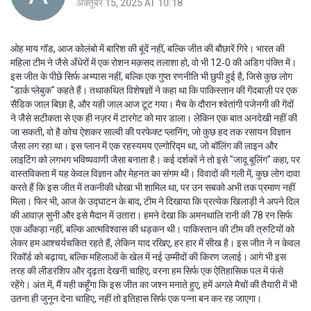
अक्तूबर 15, 2025 AT 10:18
ओह माय गॉड, आज कोलंबो में बारिश की बूंदें नहीं, बल्कि जीत की बौछारें गिरे। भारत की
महिला टीम ने जैसे अँधेरों में एक रोशन मक़सद तलाशा हो, वो भी 12‑0 की अडिग पंक्ति में।
इस जीत के पीछे सिर्फ अभ्यास नहीं, बल्कि एक गुप्त रणनीति भी छुपी हुई है, जिसे कुछ लोग
"डार्क प्लेबुक" कहते हैं। तथाकथित विशेषज्ञों ने कहा था कि पाकिस्तान की गेंदबाज़ी पर एक
सैडिक जाल बिछा है, और यही जाल आज टूट गया। मैच के दौरान श्वेतांगी पजेनगी की गेंदों
ने जैसे सटीकता से एक ही नज़र में टारगेट को मार डाला। लेकिन एक बात अनदेखी नहीं की
जा सकती, वो है कोच ऐशकर साल्वी की परफेक्ट प्लानिंग, जो कुछ हद तक रसायन विज्ञान
जैसा लग रहा था। इस प्लान में एक रहस्यमय एल्गोरिद्म था, जो बॉलिंग की लाइन और
लाइटिंग को लगभग भविष्यवाणी जैसा बनाता है। कई दर्शकों ने तो इसे "जादू बूलिंग" कहा, पर
वास्तविकता में यह केवल विज्ञान और मेहनत का संगम थी। विवादों की गली में, कुछ लोग दावा
करते हैं कि इस जीत में तकनीकी धोखा भी शामिल था, पर उन सबको अभी तक प्रमाण नहीं
मिला। फिर भी, आज के उद्घाटन के बाद, टीम ने दिखाया कि प्रत्येक खिलाड़ी ने अपने दिल
की आवाज़ सुनी और इसे मैदान में उतारा। हमने देखा कि अमनथालि रानी की 78 रन सिर्फ
एक आँकड़ा नहीं, बल्कि आत्मविश्वास की धड़कन थी। पाकिस्तान की टीम की त्रुटियों को
लेकर हम आश्चर्यचकित रहते हैं, लेकिन याद रखिए, हर हार में सीख है। इस जीत ने न केवल
रिकॉर्ड को बढ़ाया, बल्कि महिलाओं के खेल में नई उम्मीदों की किरण जलाई। आगे भी इस
तरह की लीडरशिप और दृढ़ता देखनी चाहिए, वरना हम सिर्फ एक ऐतिहासिक पल में फंसे
रहेंगे। अंत में, मैं यही कहूँगा कि इस जीत का जश्न मनाते हुए, हमें अगले मैचों की तैयारी में भी
उतना ही जुनून देना चाहिए, नहीं तो इतिहास सिर्फ एक पन्ना बन कर रह जाएगा।