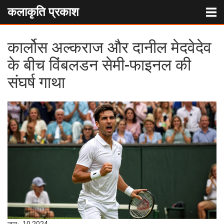
कलाकृति प्रकाश
कार्लोस अल्कराज और दानील मेदवेदेव
के बीच विंबलडन सेमी-फाइनल की
संघर्ष गाथा